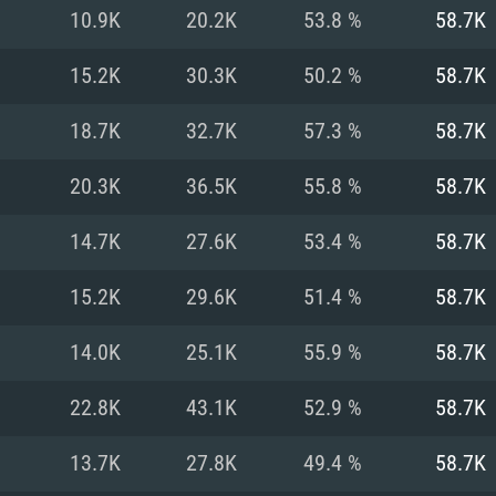
MAC
10.9K
20.2K
53.8 %
58.7K
15.2K
30.3K
50.2 %
58.7K
권장 사양
권장 사양
권장 사양
18.7K
32.7K
57.3 %
58.7K
버전
운영체제: Windows 1
운영체제: Mac OS B
운영체제: Ubuntu 20
20.3K
36.5K
55.8 %
58.7K
상
(Intel Xeon 은 지
프로세서: Intel Co
프로세서: Core i7
프로세서: Intel Cor
14.7K
27.6K
53.4 %
58.7K
다)
메모리: 16 GB 이
메모리: 16 GB
15.2K
29.6K
51.4 %
58.7K
메모리: 8 GB
 지원하는 AMD
고, 최신 그래픽 드라
그래픽 카드: Direc
그래픽 카드: Vul
14.0K
25.1K
55.9 %
58.7K
e GT 660. 최소 사양
 Iris Pro 5200
6개월 미만) 혹은 그
GeForce 1060,
그래픽 카드: Metal
이버를 지원하는 NVI
22.8K
43.1K
52.9 %
58.7K
 가지는 Mac 버전
그래픽 드라이버를
상
와 동급의 성능을
네트워크: 브로드
0p
소사양 지원 해상도
지원하는 AMD RX
13.7K
27.8K
49.4 %
58.7K
네트워크: 브로드
해상도 720p) 이상