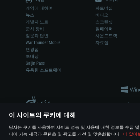
게임에 대하여
파트너십
뉴스
비디오
개발자 노트
스크린샷
군사 장비
월페이퍼
질문과 답변
사운드트랙
War Thunder Mobile
자료집
변경점
초대장
Gaijin Pass
유용한 소프트웨어
이 사이트의 쿠키에 대해
게임 에서 어떠한 현실의 무기나 차량을 묘사하는 것은 무기 
당사는 쿠키를 사용하여 사이트 성능 및 사용에 대한 정보를 수집 및
© 2011—2026 Gaijin Games Kft. All trademarks, logos and brand na
디어 기능 제공과 콘텐츠 및 광고를 개선 및 맞춤화합니다.
더 알아
이용 약관
이용 약관