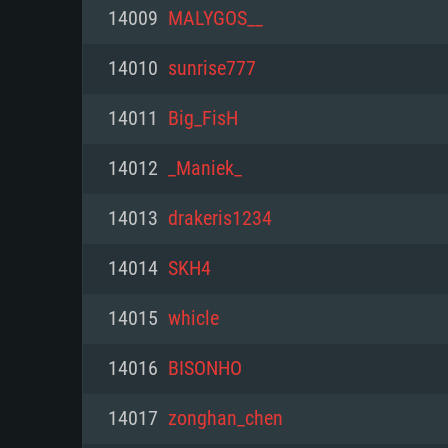
PC
14009
MALYGOS__
14010
sunrise777
최소사양
최소사양
최소사양
14011
Big_FisH
운영체제: Windows 10 (64 bit)
운영체제: Mac OS Big Sur 11.0
운영체제: 64bit Linux 중 최신 
14012
_Maniek_
프로세서: 2.2 GHz 듀얼코어 이
프로세서: 최소 2.2 GHz의 Core i5 
프로세서: 2.4 GHz 듀얼코어
14013
drakeris1234
원하지 않습니다)
메모리: 4GB
메모리: 4 GB
14014
SKH4
메모리: 6 GB
그래픽 카드: DirectX 11 이상을
그래픽 카드: Vulkan 을 지원하
14015
whicle
Radeon 77XX / NVIDIA GeForc
그래픽 카드: Metal 을 지원하는 Intel
이버를 지원하는 NVIDIA 660 (
14016
BISONHO
해상도: 720p
(Mac), 혹은 이와 비슷한 성능을
와 동급의 성능을 가지며 최신 
의 AMD/Nvidia. 최소 해상도: 72
지원하는 AMD (6개월 미만; 최
14017
zonghan_chen
네트워크: 브로드밴드 인터넷
720p)