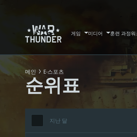
게임
미디어
훈련 과정
워
메인
E-스포츠
순위표
지난 달