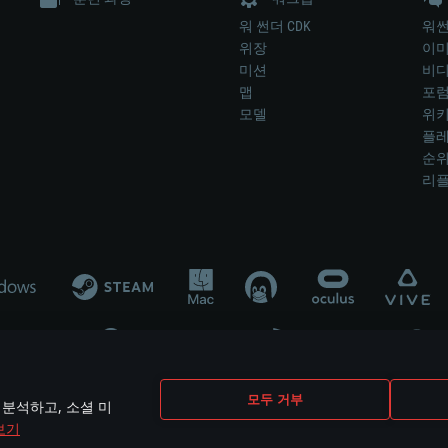
워 썬더 CDK
워썬
위장
이
미션
비
맵
포
모델
위
플레
순
리
개발 업체나 장비 제조 업체가 게임 개발 후원 또는 홍보에 참여하지 않습니
모두 거부
 분석하고, 소셜 미
mes are the property of their respective owners.
보기
개인정보 정책