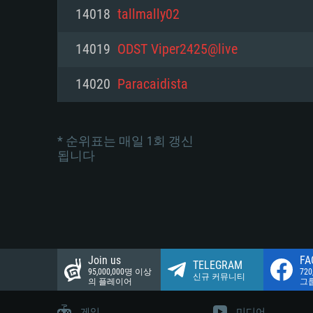
네트워크: 브로드밴드 인터넷
14018
tallmally02
여유 저장 공간: 22.1 GB (최소
네트워크: 브로드밴드 인터넷
여유 저장 공간: 22.1 GB (최소
14019
ODST Viper2425@live
여유 저장 공간: 22.1 GB (최소
14020
Paracaidista
* 순위표는 매일 1회 갱신
됩니다
Join us
FA
TELEGRAM
95,000,000명 이상
72
신규 커뮤니티
의 플레이어
그
게임
미디어