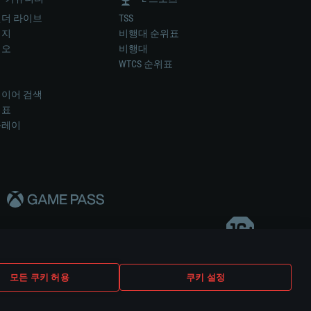
더 라이브
TSS
미지
비행대 순위표
디오
비행대
럼
WTCS 순위표
키
이어 검색
위표
플레이
다..
모든 쿠키 허용
쿠키 설정
쿠키 설정
고객 지원