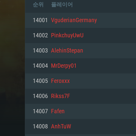
순위
플레이어
14001
VguderianGermany
14002
PinkchuуUwU
14003
AlehinStepan
14004
MrDerpy01
14005
Feroxxx
14006
Rikss7F
14007
Fafen
14008
AnhTuW