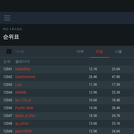
메인
E-스포츠
순위표
아케
리얼
시뮬
지난 달
순위
플레이어
12041
unwichtig
12.1K
23.6K
12042
Gewitterhund
26.4K
47.8K
시스템 요구사항
12043
Lurq
11.3K
17.5K
12044
DMAND
12.9K
25.3K
PC
MAC
12045
lex_174_ru
10.6K
18.4K
Linux
12046
Pacific WAR
14.3K
28.4K
최소사양
최소사양
최소사양
12047
Beast_of_Kyiv
18.5K
34.7K
운영체제: Windows 10 (64 bit)
운영체제: Mac OS Big Sur 11.0
운영체제: 64bit Linux 중 최신 버전
12048
sp_christ
13.6K
25.1K
12049
piele10939
12.9K
24.6K
프로세서: 2.2 GHz 듀얼코어 이상
프로세서: 최소 2.2 GHz의 Core i5 (Intel Xeon 은 지원하지 않습니다)
프로세서: 2.4 GHz 듀얼코어