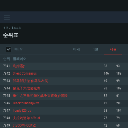
메인
E-스포츠
순위표
아케
리얼
시뮬
지난 달
순위
플레이어
7941
利姆露y
38
93
7942
Silent Consensus
146
189
시스템 요구사항
7943
我马我骄傲 你马队友笑
49
99
7944
俏兔子大战傻贼鹰
78
109
PC
MAC
7945
重生之三角初华的战争雷霆奇妙冒险
32
61
Linux
7946
Blackthunde8@live
121
203
최소사양
최소사양
최소사양
7947
honda125rus
98
194
운영체제: Windows 10 (64 bit)
운영체제: Mac OS Big Sur 11.0
운영체제: 64bit Linux 중 최신 버전
7948
夫拉鸡迷尔-offcial
27
79
7949
ctBOOMHOOK52
42
69
프로세서: 2.2 GHz 듀얼코어 이상
프로세서: 최소 2.2 GHz의 Core i5 (Intel Xeon 은 지원하지 않습니다)
프로세서: 2.4 GHz 듀얼코어