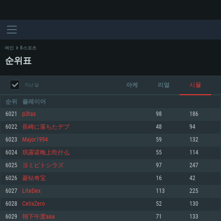
메인
E-스포츠
순위표
아케
리얼
시뮬
지난 달
순위
플레이어
6021
p3tas
98
186
6022
長崎に落ちたデブ
48
94
시스템 요구사항
6023
Major1994
59
132
6024
琪露诺晚上吃什么
55
114
PC
MAC
6025
ヨミビトシラズ
97
247
Linux
6026
菱钻奇宝
16
42
최소사양
최소사양
최소사양
6027
LiteDex
113
225
운영체제: Windows 10 (64 bit)
운영체제: Mac OS Big Sur 11.0
운영체제: 64bit Linux 중 최신 버전
6028
CelixZero
52
130
6029
翎下午度aaa
71
133
프로세서: 2.2 GHz 듀얼코어 이상
프로세서: 최소 2.2 GHz의 Core i5 (Intel Xeon 은 지원하지 않습니다)
프로세서: 2.4 GHz 듀얼코어