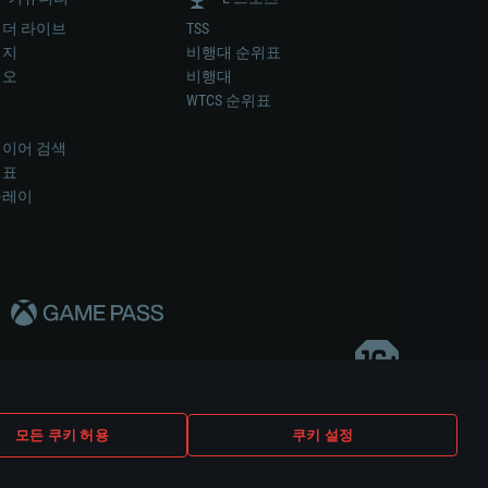
더 라이브
TSS
미지
비행대 순위표
디오
비행대
럼
WTCS 순위표
키
이어 검색
위표
플레이
다..
모든 쿠키 허용
쿠키 설정
쿠키 설정
고객 지원