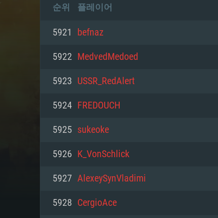
순위
플레이어
5921
befnaz
5922
MedvedMedoed
5923
USSR_RedAlert
5924
FREDOUCH
5925
sukeoke
5926
K_VonSchlick
5927
AlexeySynVladimi
5928
CergioAce