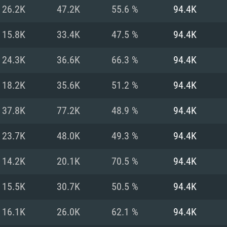
MAC
26.2K
47.2K
55.6 %
94.4K
15.8K
33.4K
47.5 %
94.4K
권장 사양
권장 사양
권장 사양
24.3K
36.6K
66.3 %
94.4K
버전
운영체제: Windows 1
운영체제: Mac OS B
운영체제: Ubuntu 20
18.2K
35.6K
51.2 %
94.4K
상
(Intel Xeon 은 지
프로세서: Intel Co
프로세서: Core i7
프로세서: Intel Cor
37.8K
77.2K
48.9 %
94.4K
다)
메모리: 16 GB 이
메모리: 16 GB
23.7K
48.0K
49.3 %
94.4K
메모리: 8 GB
 지원하는 AMD
고, 최신 그래픽 드라
그래픽 카드: Direc
그래픽 카드: Vul
14.2K
20.1K
70.5 %
94.4K
e GT 660. 최소 사양
 Iris Pro 5200
6개월 미만) 혹은 그
GeForce 1060,
그래픽 카드: Metal
이버를 지원하는 NVI
15.5K
30.7K
50.5 %
94.4K
 가지는 Mac 버전
그래픽 드라이버를
상
와 동급의 성능을
네트워크: 브로드
0p
소사양 지원 해상도
지원하는 AMD RX
16.1K
26.0K
62.1 %
94.4K
네트워크: 브로드
해상도 720p) 이상