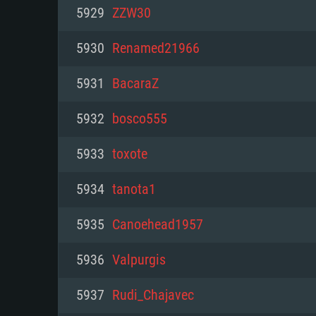
PC
5929
ZZW30
5930
Renamed21966
최소사양
최소사양
최소사양
5931
BacaraZ
운영체제: Windows 10 (64 bit)
운영체제: Mac OS Big Sur 11.0
운영체제: 64bit Linux 중 최신 
5932
bosco555
프로세서: 2.2 GHz 듀얼코어 이
프로세서: 최소 2.2 GHz의 Core i5 
프로세서: 2.4 GHz 듀얼코어
5933
toxote
원하지 않습니다)
메모리: 4GB
메모리: 4 GB
5934
tanota1
메모리: 6 GB
그래픽 카드: DirectX 11 이상을
그래픽 카드: Vulkan 을 지원하
5935
Canoehead1957
Radeon 77XX / NVIDIA GeForc
그래픽 카드: Metal 을 지원하는 Intel
이버를 지원하는 NVIDIA 660 (
5936
Valpurgis
해상도: 720p
(Mac), 혹은 이와 비슷한 성능을
와 동급의 성능을 가지며 최신 
의 AMD/Nvidia. 최소 해상도: 72
지원하는 AMD (6개월 미만; 최
5937
Rudi_Chajavec
네트워크: 브로드밴드 인터넷
720p)