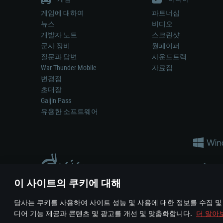
게임에 대하여
파트너십
뉴스
비디오
개발자 노트
스크린샷
군사 장비
월페이퍼
질문과 답변
사운드트랙
War Thunder Mobile
자료집
변경점
초대장
Gaijin Pass
유용한 소프트웨어
이 사이트의 쿠키에 대해
게임 에서 어떠한 현실의 무기나 차량을 묘사하는 것은 무기 
당사는 쿠키를 사용하여 사이트 성능 및 사용에 대한 정보를 수집 및
© 2011—2026 Gaijin Games Kft. All trademarks, logos and brand na
디어 기능 제공과 콘텐츠 및 광고를 개선 및 맞춤화합니다.
더 알아
이용 약관
이용 약관