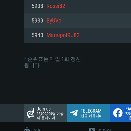
네트워크: 브로드밴드 인터넷
5938
Rossi82
여유 저장 공간: 22.1 GB (최소
네트워크: 브로드밴드 인터넷
여유 저장 공간: 22.1 GB (최소
5939
ByUVol
여유 저장 공간: 22.1 GB (최소
5940
MariupolRU82
* 순위표는 매일 1회 갱신
됩니다
Join us
FA
TELEGRAM
95,000,000명 이상
72
신규 커뮤니티
의 플레이어
그
게임
미디어