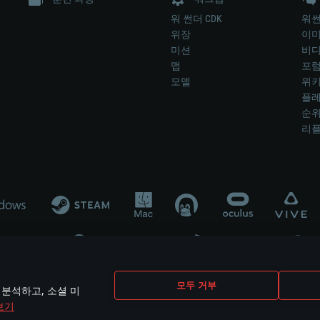
워 썬더 CDK
워썬
위장
이
미션
비
맵
포
모델
위
플레
순
리
개발 업체나 장비 제조 업체가 게임 개발 후원 또는 홍보에 참여하지 않습니
모두 거부
 분석하고, 소셜 미
mes are the property of their respective owners.
보기
개인정보 정책