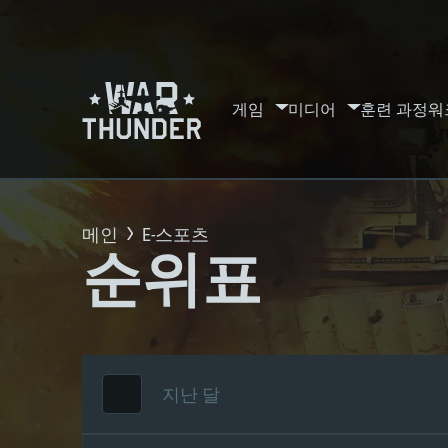
게임
미디어
훈련 과정
워
메인
E-스포츠
순위표
지난 달