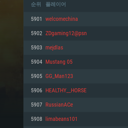
순위
플레이어
5901
welcomechina
5902
ZDgaming12@psn
5903
mejdlas
5904
Mustang 05
5905
GG_Man123
5906
HEALTHY__HORSE
5907
RussianACe
5908
limabeans101