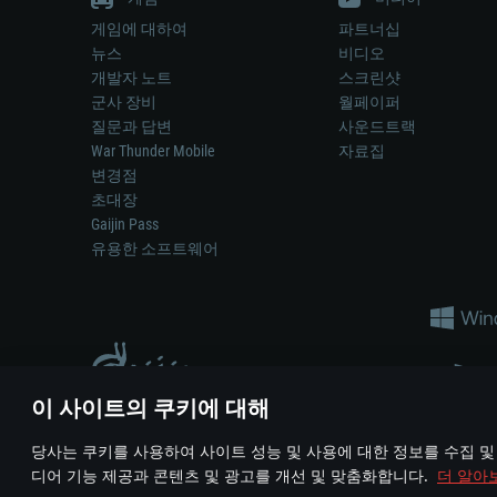
게임에 대하여
파트너십
뉴스
비디오
개발자 노트
스크린샷
군사 장비
월페이퍼
질문과 답변
사운드트랙
War Thunder Mobile
자료집
변경점
초대장
Gaijin Pass
유용한 소프트웨어
이 사이트의 쿠키에 대해
게임 에서 어떠한 현실의 무기나 차량을 묘사하는 것은 무기 
당사는 쿠키를 사용하여 사이트 성능 및 사용에 대한 정보를 수집 및
© 2011—2026 Gaijin Games Kft. All trademarks, logos and brand na
디어 기능 제공과 콘텐츠 및 광고를 개선 및 맞춤화합니다.
더 알아
이용 약관
이용 약관