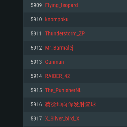
PC
5909
Flying_leopard
5910
knompoku
최소사양
최소사양
최소사양
5911
Thunderstorm_ZP
운영체제: Windows 10 (64 bit)
운영체제: Mac OS Big Sur 11.0
운영체제: 64bit Linux 중 최신 
5912
Mr_Barmalej
프로세서: 2.2 GHz 듀얼코어 이
프로세서: 최소 2.2 GHz의 Core i5 
프로세서: 2.4 GHz 듀얼코어
5913
Gunmаn
원하지 않습니다)
메모리: 4GB
메모리: 4 GB
5914
RAIDER_42
메모리: 6 GB
그래픽 카드: DirectX 11 이상을
그래픽 카드: Vulkan 을 지원하
5915
The_PunisherNL
Radeon 77XX / NVIDIA GeForc
그래픽 카드: Metal 을 지원하는 Intel
이버를 지원하는 NVIDIA 660 (
5916
蔡徐坤向你发射篮球
해상도: 720p
(Mac), 혹은 이와 비슷한 성능을
와 동급의 성능을 가지며 최신 
의 AMD/Nvidia. 최소 해상도: 72
지원하는 AMD (6개월 미만; 최
5917
X_Silver_bird_X
네트워크: 브로드밴드 인터넷
720p)