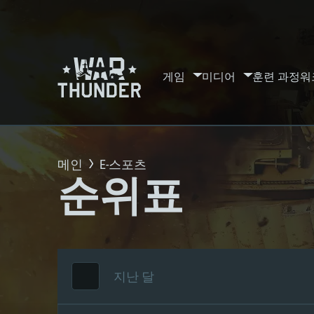
게임
미디어
훈련 과정
워
메인
E-스포츠
순위표
지난 달