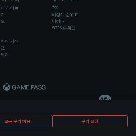
더 라이브
TSS
미지
비행대 순위표
디오
비행대
럼
WTCS 순위표
키
이어 검색
위표
플레이
다..
모든 쿠키 허용
쿠키 설정
쿠키 설정
고객 지원