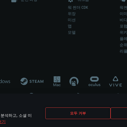
워 썬더 CDK
워썬
위장
이
미션
비
맵
포
모델
위
플레
순
리
개발 업체나 장비 제조 업체가 게임 개발 후원 또는 홍보에 참여하지 않습니
모두 거부
 분석하고, 소셜 미
mes are the property of their respective owners.
보기
개인정보 정책