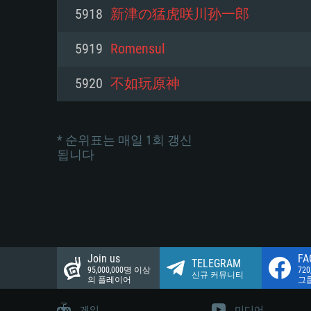
네트워크: 브로드밴드 인터넷
5918
新津の猛虎咲川孙一郎
여유 저장 공간: 22.1 GB (최소
네트워크: 브로드밴드 인터넷
여유 저장 공간: 22.1 GB (최소
5919
Romensul
여유 저장 공간: 22.1 GB (최소
5920
不如玩原神
* 순위표는 매일 1회 갱신
됩니다
Join us
FA
TELEGRAM
95,000,000명 이상
72
신규 커뮤니티
의 플레이어
그
게임
미디어