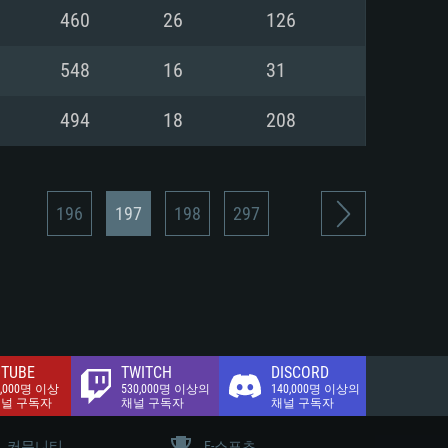
.2 GB (전체 클라이언트)
460
26
126
.2 GB (전체 클라이언트)
밴드 인터넷
548
16
31
.2 GB (전체 클라이언트)
494
18
208
196
197
198
297
TUBE
TWITCH
DISCORD
0,000명 이상
530,000명 이상의
140,000명 이상의
채널 구독자
채널 구독자
채널 구독자
커뮤니티
E-스포츠