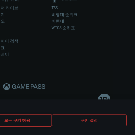
더 라이브
TSS
미지
비행대 순위표
디오
비행대
럼
WTCS 순위표
키
이어 검색
위표
플레이
다..
모든 쿠키 허용
쿠키 설정
쿠키 설정
고객 지원