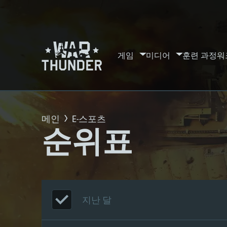
게임
미디어
훈련 과정
워
메인
E-스포츠
순위표
지난 달