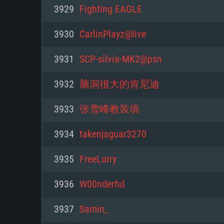
PC
3929
Fighting EAGLE
3930
CarlinPlayz@live
최소사양
최소사양
최소사양
3931
SCP-silvia-MK2@psn
운영체제: Windows 10 (64 bit)
운영체제: Mac OS Big Sur 11.0
운영체제: 64bit Linux 중 최신 
3932
脑洞很大的肯尼迪
프로세서: 2.2 GHz 듀얼코어 이
프로세서: 최소 2.2 GHz의 Core i5 
프로세서: 2.4 GHz 듀얼코어
3933
张雪峰教装填
원하지 않습니다)
메모리: 4GB
메모리: 4 GB
3934
takenjaguar3270
메모리: 6 GB
그래픽 카드: DirectX 11 이상을
그래픽 카드: Vulkan 을 지원하
3935
FreeLorry
Radeon 77XX / NVIDIA GeForc
그래픽 카드: Metal 을 지원하는 Intel
이버를 지원하는 NVIDIA 660 (
3936
W00nderful
해상도: 720p
(Mac), 혹은 이와 비슷한 성능을
와 동급의 성능을 가지며 최신 
의 AMD/Nvidia. 최소 해상도: 72
지원하는 AMD (6개월 미만; 최
3937
Samin_
네트워크: 브로드밴드 인터넷
720p)