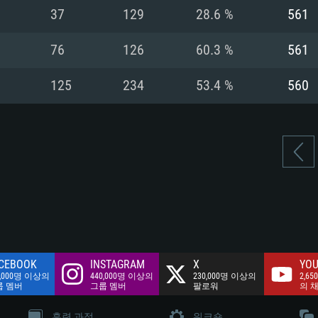
여유 저장 공간: 62
37
129
28.6 %
561
 클라이언트)
여유 저장 공간: 62
네트워크: 브로드
 클라이언트)
76
126
60.3 %
561
 클라이언트)
여유 저장 공간: 62
125
234
53.4 %
560
CEBOOK
INSTAGRAM
X
YOU
0,000명 이상의
440,000명 이상의
230,000명 이상의
2,65
룹 멤버
그룹 멤버
팔로워
의 
훈련 과정
워크숍