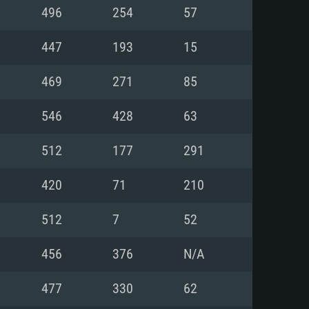
Linux
496
254
57
447
193
15
469
271
85
0/11 (64 bit)
ig Sur 11.0
.04 64bit
546
428
63
re i5 또는 Ryzen 5 3600 이상
 (Intel Xeon 은 지원하지 않습니
e i7
512
177
291
상
420
71
210
tX 11 이상을 지원하는 Nvidia
kan 을 지원하고, 최신 그래픽 드라
512
7
52
 또는 AMD RX 570 혹은 그 이상
을 지원하는 Radeon Vega II 이
DIA 1060 (6개월 미만) 혹은 그
456
376
N/A
 가지며 최신 그래픽 드라이버를
밴드 인터넷
 570 (6개월 미만; 최소사양 지원
477
330
62
밴드 인터넷