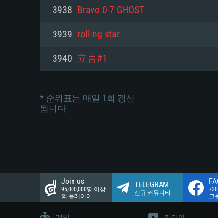
네트워크: 브로드밴드 인터넷
3938
Bravo 0-7 GHOST
여유 저장 공간: 22.1 GB (최소
네트워크: 브로드밴드 인터넷
여유 저장 공간: 22.1 GB (최소
3939
rolling star
여유 저장 공간: 22.1 GB (최소
3940
立言#1
* 순위표는 매일 1회 갱신
됩니다
Join us
FA
TELEGRAM
95,000,000명 이상
72
신규 커뮤니티
의 플레이어
그
게임
미디어