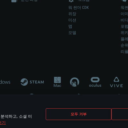
워 썬더 CDK
워썬
위장
이
미션
비
맵
포
모델
위
플레
순
리
개발 업체나 장비 제조 업체가 게임 개발 후원 또는 홍보에 참여하지 않습니
모두 거부
 분석하고, 소셜 미
mes are the property of their respective owners.
보기
개인정보 정책