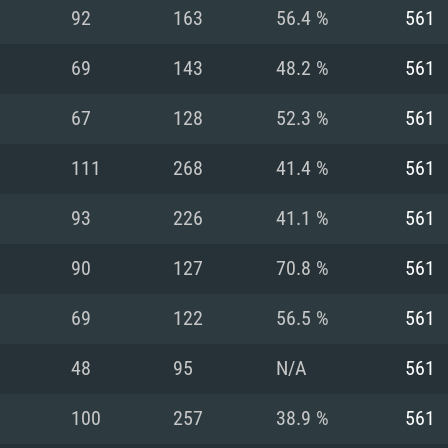
MAC
92
163
56.4 %
561
69
143
48.2 %
561
권장 사양
권장 사양
권장 사양
67
128
52.3 %
561
버전
운영체제: Windows 1
운영체제: Mac OS B
운영체제: Ubuntu 20
111
268
41.4 %
561
상
(Intel Xeon 은 지
프로세서: Intel Co
프로세서: Core i7
프로세서: Intel Cor
93
226
41.1 %
561
다)
메모리: 16 GB 이
메모리: 16 GB
90
127
70.8 %
561
메모리: 8 GB
 지원하는 AMD
고, 최신 그래픽 드라
그래픽 카드: Direc
그래픽 카드: Vul
69
122
56.5 %
561
e GT 660. 최소 사양
 Iris Pro 5200
6개월 미만) 혹은 그
GeForce 1060,
그래픽 카드: Metal
이버를 지원하는 NVI
48
95
N/A
561
 가지는 Mac 버전
그래픽 드라이버를
상
와 동급의 성능을
네트워크: 브로드
0p
소사양 지원 해상도
지원하는 AMD RX
100
257
38.9 %
561
네트워크: 브로드
해상도 720p) 이상