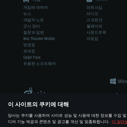
게임에 대하여
파트너십
뉴스
비디오
개발자 노트
스크린샷
군사 장비
월페이퍼
질문과 답변
사운드트랙
War Thunder Mobile
자료집
변경점
초대장
Gaijin Pass
유용한 소프트웨어
이 사이트의 쿠키에 대해
게임 에서 어떠한 현실의 무기나 차량을 묘사하는 것은 무기 
당사는 쿠키를 사용하여 사이트 성능 및 사용에 대한 정보를 수집 및
© 2011—2026 Gaijin Games Kft. All trademarks, logos and brand na
디어 기능 제공과 콘텐츠 및 광고를 개선 및 맞춤화합니다.
더 알아
이용 약관
이용 약관