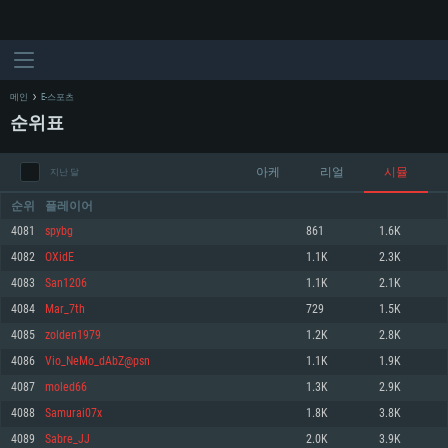
메인
E-스포츠
순위표
아케
리얼
시뮬
지난 달
순위
플레이어
4081
spybg
861
1.6K
4082
OXidE
1.1K
2.3K
시스템 요구사항
4083
San1206
1.1K
2.1K
4084
Mar_7th
729
1.5K
PC
MAC
4085
zolden1979
1.2K
2.8K
Linux
4086
Vio_NeMo_dAbZ@psn
1.1K
1.9K
최소사양
최소사양
최소사양
4087
moled66
1.3K
2.9K
운영체제: Windows 10 (64 bit)
운영체제: Mac OS Big Sur 11.0
운영체제: 64bit Linux 중 최신 버전
4088
Samurai07x
1.8K
3.8K
4089
Sabre_JJ
2.0K
3.9K
프로세서: 2.2 GHz 듀얼코어 이상
프로세서: 최소 2.2 GHz의 Core i5 (Intel Xeon 은 지원하지 않습니다)
프로세서: 2.4 GHz 듀얼코어