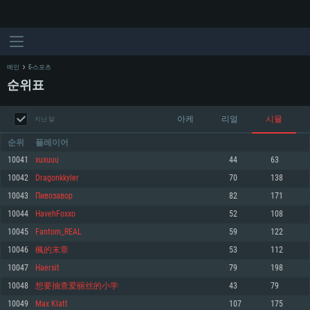
메인
E-스포츠
순위표
아케
리얼
시뮬
지난 달
순위
플레이어
10041
xuxuuu
44
63
10042
Dragonkkyler
70
138
시스템 요구사항
10043
Пивозавор
82
171
10044
HavehFoxxo
52
108
PC
MAC
10045
Fantom_REAL
59
122
Linux
10046
楓的末章
53
112
최소사양
최소사양
최소사양
10047
Haersit
79
198
운영체제: Windows 10 (64 bit)
운영체제: Mac OS Big Sur 11.0
운영체제: 64bit Linux 중 최신 버전
10048
想要抽查爱丽丝的小学
43
79
10049
Max Klatt
107
175
프로세서: 2.2 GHz 듀얼코어 이상
프로세서: 최소 2.2 GHz의 Core i5 (Intel Xeon 은 지원하지 않습니다)
프로세서: 2.4 GHz 듀얼코어