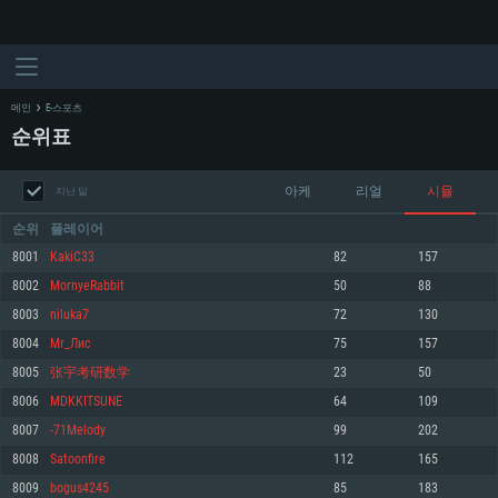
메인
E-스포츠
순위표
아케
리얼
시뮬
지난 달
순위
플레이어
8001
KakiC33
82
157
8002
MornyeRabbit
50
88
시스템 요구사항
8003
niluka7
72
130
8004
Mr_Лис
75
157
PC
MAC
8005
张宇考研数学
23
50
Linux
8006
MDKKITSUNE
64
109
최소사양
최소사양
최소사양
8007
-71Melody
99
202
운영체제: Windows 10 (64 bit)
운영체제: Mac OS Big Sur 11.0
운영체제: 64bit Linux 중 최신 버전
8008
Satoonfire
112
165
8009
bogus4245
85
183
프로세서: 2.2 GHz 듀얼코어 이상
프로세서: 최소 2.2 GHz의 Core i5 (Intel Xeon 은 지원하지 않습니다)
프로세서: 2.4 GHz 듀얼코어