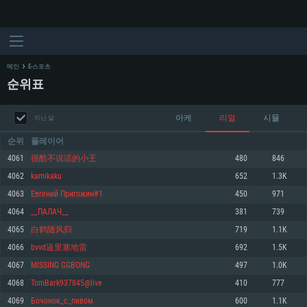
메인
E-스포츠
순위표
아케
리얼
시뮬
지난 달
순위
플레이어
4061
很酷不说话的小王
480
846
4062
kamikaku
652
1.3K
시스템 요구사항
4063
Eвгeний Пpигожин#1
450
971
4064
__ПАЛАЧ__
381
739
PC
MAC
4065
白鹤随风归
719
1.1K
Linux
4066
bvvd逼里塞地雷
692
1.5K
최소사양
최소사양
최소사양
4067
MISSING GGBONG
497
1.0K
운영체제: Windows 10 (64 bit)
운영체제: Mac OS Big Sur 11.0
운영체제: 64bit Linux 중 최신 버전
4068
TomBark937845@live
410
777
4069
Бочонок_с_пивом
600
1.1K
프로세서: 2.2 GHz 듀얼코어 이상
프로세서: 최소 2.2 GHz의 Core i5 (Intel Xeon 은 지원하지 않습니다)
프로세서: 2.4 GHz 듀얼코어