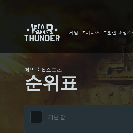
게임
미디어
훈련 과정
워
메인
E-스포츠
순위표
지난 달