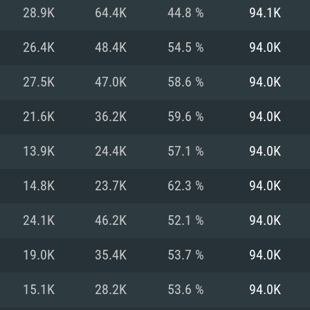
MAC
28.9K
64.4K
44.8 %
94.1K
26.4K
48.4K
54.5 %
94.0K
권장 사양
권장 사양
권장 사양
27.5K
47.0K
58.6 %
94.0K
버전
운영체제: Windows 1
운영체제: Mac OS B
운영체제: Ubuntu 20
21.6K
36.2K
59.6 %
94.0K
상
(Intel Xeon 은 지
프로세서: Intel Co
프로세서: Core i7
프로세서: Intel Cor
13.9K
24.4K
57.1 %
94.0K
다)
메모리: 16 GB 이
메모리: 16 GB
14.8K
23.7K
62.3 %
94.0K
메모리: 8 GB
 지원하는 AMD
고, 최신 그래픽 드라
그래픽 카드: Direc
그래픽 카드: Vul
24.1K
46.2K
52.1 %
94.0K
e GT 660. 최소 사양
 Iris Pro 5200
6개월 미만) 혹은 그
GeForce 1060,
그래픽 카드: Metal
이버를 지원하는 NVI
19.0K
35.4K
53.7 %
94.0K
 가지는 Mac 버전
그래픽 드라이버를
상
와 동급의 성능을
네트워크: 브로드
0p
소사양 지원 해상도
지원하는 AMD RX
15.1K
28.2K
53.6 %
94.0K
네트워크: 브로드
해상도 720p) 이상