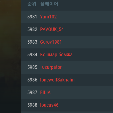
순위
플레이어
5981
Yurii102
5982
PAVOUK_54
5983
Gurov1981
5984
Кошмар бомжа
5985
_uzurpator__
5986
lonewolfSakhalin
5987
FILIA
5988
loucas46