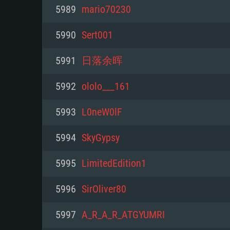
PC
5989
mario70230
5990
Sert001
최소사양
최소사양
최소사양
5991
日落余晖
운영체제: Windows 10 (64 bit)
운영체제: Mac OS Big Sur 11.0
운영체제: 64bit Linux 중 최신 
5992
ololo___161
프로세서: 2.2 GHz 듀얼코어 이
프로세서: 최소 2.2 GHz의 Core i5 
프로세서: 2.4 GHz 듀얼코어
5993
L0neW0lF
원하지 않습니다)
메모리: 4GB
메모리: 4 GB
5994
SkyGypsy
메모리: 6 GB
그래픽 카드: DirectX 11 이상을
그래픽 카드: Vulkan 을 지원하
5995
LimitedEdition1
Radeon 77XX / NVIDIA GeForc
그래픽 카드: Metal 을 지원하는 Intel
이버를 지원하는 NVIDIA 660 (
5996
SirOliver80
해상도: 720p
(Mac), 혹은 이와 비슷한 성능을
와 동급의 성능을 가지며 최신 
의 AMD/Nvidia. 최소 해상도: 72
지원하는 AMD (6개월 미만; 최
5997
A_R_A_R_ATGYUMRI
네트워크: 브로드밴드 인터넷
720p)