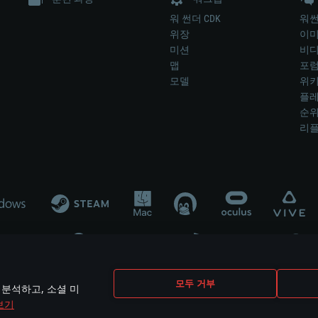
워 썬더 CDK
워썬
위장
이
미션
비
맵
포
모델
위
플레
순
리
개발 업체나 장비 제조 업체가 게임 개발 후원 또는 홍보에 참여하지 않습니
모두 거부
 분석하고, 소셜 미
mes are the property of their respective owners.
보기
개인정보 정책