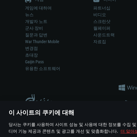
게임에 대하여
파트너십
뉴스
비디오
개발자 노트
스크린샷
군사 장비
월페이퍼
질문과 답변
사운드트랙
War Thunder Mobile
자료집
변경점
초대장
Gaijin Pass
유용한 소프트웨어
이 사이트의 쿠키에 대해
게임 에서 어떠한 현실의 무기나 차량을 묘사하는 것은 무기 
당사는 쿠키를 사용하여 사이트 성능 및 사용에 대한 정보를 수집 및
© 2011—2026 Gaijin Games Kft. All trademarks, logos and brand na
디어 기능 제공과 콘텐츠 및 광고를 개선 및 맞춤화합니다.
더 알아
이용 약관
이용 약관