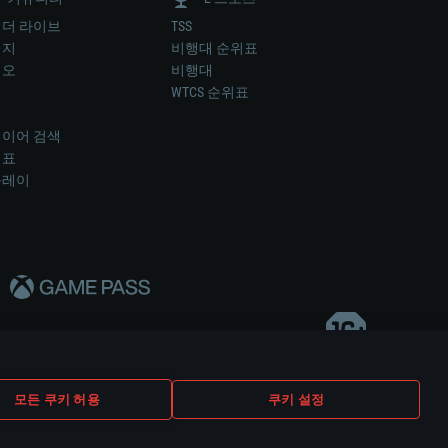
더 라이브
TSS
미지
비행대 순위표
디오
비행대
럼
WTCS 순위표
키
이어 검색
위표
플레이
다..
모든 쿠키 허용
쿠키 설정
쿠키 설정
고객 지원