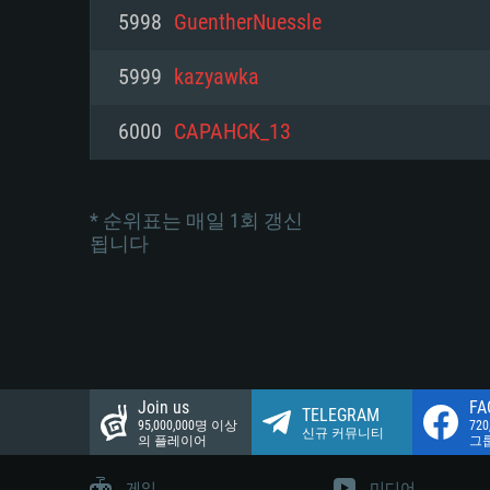
네트워크: 브로드밴드 인터넷
5998
GuentherNuessle
여유 저장 공간: 22.1 GB (최소
네트워크: 브로드밴드 인터넷
여유 저장 공간: 22.1 GB (최소
5999
kazyawka
여유 저장 공간: 22.1 GB (최소
6000
CAPAHCK_13
* 순위표는 매일 1회 갱신
됩니다
Join us
FA
TELEGRAM
95,000,000명 이상
72
신규 커뮤니티
의 플레이어
그
게임
미디어