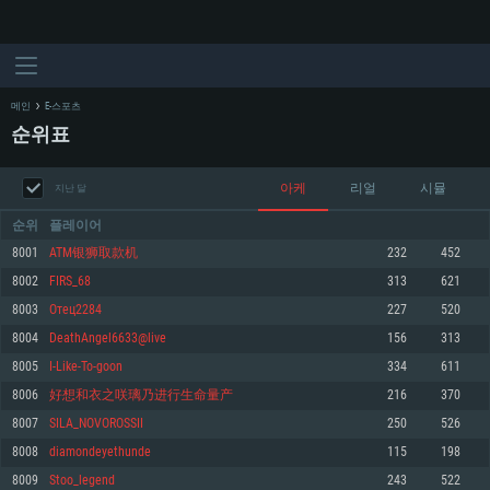
메인
E-스포츠
순위표
아케
리얼
시뮬
지난 달
순위
플레이어
8001
ATM银狮取款机
232
452
8002
FIRS_68
313
621
시스템 요구사항
8003
Отец2284
227
520
8004
DeathAngel6633@live
156
313
PC
MAC
8005
I-Like-To-goon
334
611
Linux
8006
好想和衣之咲璃乃进行生命量产
216
370
최소사양
최소사양
최소사양
8007
SILA_NOVOROSSII
250
526
운영체제: Windows 10 (64 bit)
운영체제: Mac OS Big Sur 11.0
운영체제: 64bit Linux 중 최신 버전
8008
diamondeyethunde
115
198
8009
Stoo_legend
243
522
프로세서: 2.2 GHz 듀얼코어 이상
프로세서: 최소 2.2 GHz의 Core i5 (Intel Xeon 은 지원하지 않습니다)
프로세서: 2.4 GHz 듀얼코어