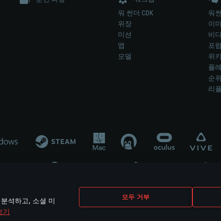
워 썬더 CDK
워썬
위장
이
미션
비
맵
포
모델
위
플레
순
리
개발 업체나 장비 제조 업체가 게임 개발 후원 또는 홍보에 참여하지 않습니
모두 거부
 분석하고, 소셜 미
mes are the property of their respective owners.
보기
개인정보 정책