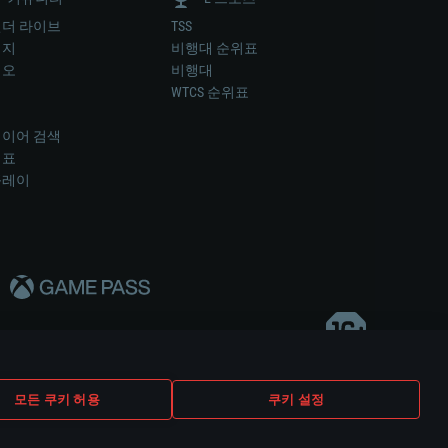
더 라이브
TSS
미지
비행대 순위표
디오
비행대
럼
WTCS 순위표
키
이어 검색
위표
플레이
다..
모든 쿠키 허용
쿠키 설정
쿠키 설정
고객 지원