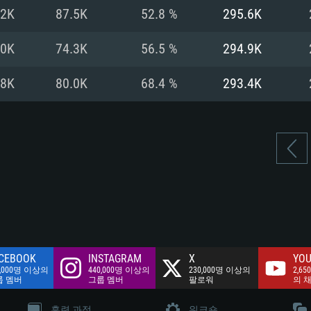
여유 저장 공간: 62
.2K
87.5K
52.8 %
295.6K
 클라이언트)
여유 저장 공간: 62
네트워크: 브로드
 클라이언트)
.0K
74.3K
56.5 %
294.9K
 클라이언트)
여유 저장 공간: 62
.8K
80.0K
68.4 %
293.4K
CEBOOK
INSTAGRAM
X
YOU
0,000명 이상의
440,000명 이상의
230,000명 이상의
2,65
룹 멤버
그룹 멤버
팔로워
의 
훈련 과정
워크숍