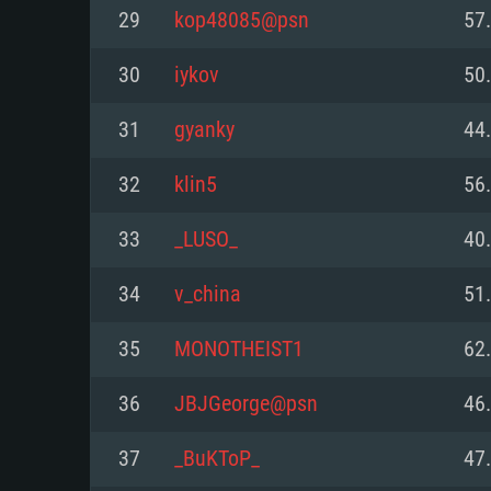
PC
29
kop48085@psn
57
30
iykov
50
최소사양
최소사양
최소사양
31
gyanky
44
운영체제: Windows 10 (64 bit)
운영체제: Mac OS Big Sur 11.0
운영체제: 64bit Linux 중 최신 
32
klin5
56
프로세서: 2.2 GHz 듀얼코어 이
프로세서: 최소 2.2 GHz의 Core i5 
프로세서: 2.4 GHz 듀얼코어
33
_LUSO_
40
원하지 않습니다)
메모리: 4GB
메모리: 4 GB
34
v_china
51
메모리: 6 GB
그래픽 카드: DirectX 11 이상을
그래픽 카드: Vulkan 을 지원하
35
MONOTHEIST1
62
Radeon 77XX / NVIDIA GeForc
그래픽 카드: Metal 을 지원하는 Intel
이버를 지원하는 NVIDIA 660 (
36
JBJGeorge@psn
46
해상도: 720p
(Mac), 혹은 이와 비슷한 성능을
와 동급의 성능을 가지며 최신 
의 AMD/Nvidia. 최소 해상도: 72
지원하는 AMD (6개월 미만; 최
37
_BuKToP_
47
네트워크: 브로드밴드 인터넷
720p)