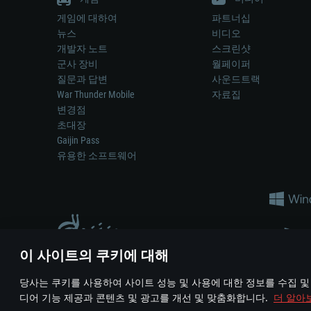
게임에 대하여
파트너십
뉴스
비디오
개발자 노트
스크린샷
군사 장비
월페이퍼
질문과 답변
사운드트랙
War Thunder Mobile
자료집
변경점
초대장
Gaijin Pass
유용한 소프트웨어
이 사이트의 쿠키에 대해
게임 에서 어떠한 현실의 무기나 차량을 묘사하는 것은 무기 
당사는 쿠키를 사용하여 사이트 성능 및 사용에 대한 정보를 수집 및
© 2011—2026 Gaijin Games Kft. All trademarks, logos and brand na
디어 기능 제공과 콘텐츠 및 광고를 개선 및 맞춤화합니다.
더 알아
이용 약관
이용 약관