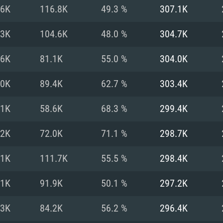
MAC
.6K
116.8K
49.3 %
307.1K
.3K
104.6K
48.0 %
304.7K
권장 사양
권장 사양
권장 사양
.6K
81.1K
55.0 %
304.0K
버전
운영체제: Windows 1
운영체제: Mac OS B
운영체제: Ubuntu 20
.0K
89.4K
62.7 %
303.4K
상
(Intel Xeon 은 지
프로세서: Intel Co
프로세서: Core i7
프로세서: Intel Cor
.1K
58.6K
68.3 %
299.4K
다)
메모리: 16 GB 이
메모리: 16 GB
.2K
72.0K
71.1 %
298.7K
메모리: 8 GB
 지원하는 AMD
고, 최신 그래픽 드라
그래픽 카드: Direc
그래픽 카드: Vul
.1K
111.7K
55.5 %
298.4K
e GT 660. 최소 사양
 Iris Pro 5200
6개월 미만) 혹은 그
GeForce 1060,
그래픽 카드: Metal
이버를 지원하는 NVI
.1K
91.9K
50.1 %
297.2K
 가지는 Mac 버전
그래픽 드라이버를
상
와 동급의 성능을
네트워크: 브로드
0p
소사양 지원 해상도
지원하는 AMD RX
.3K
84.2K
56.2 %
296.4K
네트워크: 브로드
해상도 720p) 이상