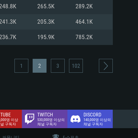
.2 GB (전체 클라이언트)
248.8K
265.5K
289.2K
.2 GB (전체 클라이언트)
밴드 인터넷
241.3K
205.3K
464.1K
.2 GB (전체 클라이언트)
236.7K
195.9K
785.2K
1
2
3
102
TUBE
TWITCH
DISCORD
0,000명 이상
530,000명 이상의
140,000명 이상의
채널 구독자
채널 구독자
채널 구독자
커뮤니티
E-스포츠