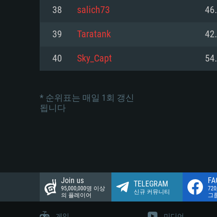
네트워크: 브로드밴드 인터넷
38
salich73
46
여유 저장 공간: 22.1 GB (최소
네트워크: 브로드밴드 인터넷
여유 저장 공간: 22.1 GB (최소
39
Taratank
42
여유 저장 공간: 22.1 GB (최소
40
Sky_Capt
54
* 순위표는 매일 1회 갱신
됩니다
Join us
FA
TELEGRAM
95,000,000명 이상
72
신규 커뮤니티
의 플레이어
그
게임
미디어