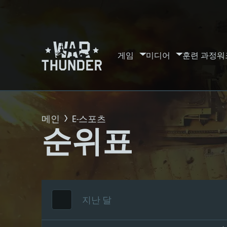
게임
미디어
훈련 과정
워
메인
E-스포츠
순위표
지난 달