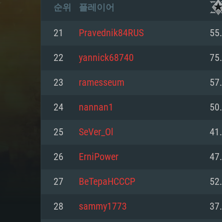
순위
플레이어
21
Pravednik84RUS
55
22
yannick68740
75
23
ramesseum
57
24
nannan1
50
25
SeVer_Ol
41
26
ErniPower
47
27
BeTepaHCCCP
52
28
sammy1773
37