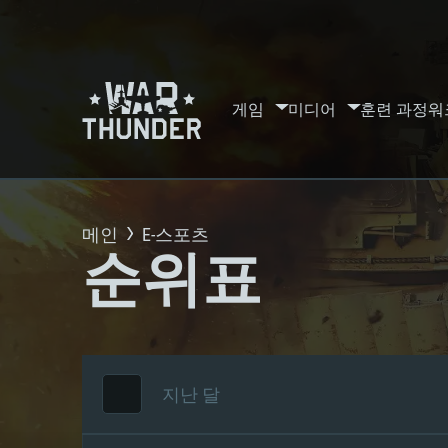
게임
미디어
훈련 과정
워
메인
E-스포츠
순위표
지난 달