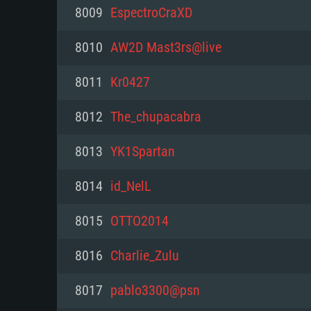
PC
8009
EspectroCraXD
8010
AW2D Mast3rs@live
최소사양
최소사양
최소사양
8011
Kr0427
운영체제: Windows 10 (64 bit)
운영체제: Mac OS Big Sur 11.0
운영체제: 64bit Linux 중 최신 
8012
The_chupacabra
프로세서: 2.2 GHz 듀얼코어 이
프로세서: 최소 2.2 GHz의 Core i5 
프로세서: 2.4 GHz 듀얼코어
8013
YK1Spartan
원하지 않습니다)
메모리: 4GB
메모리: 4 GB
8014
id_NelL
메모리: 6 GB
그래픽 카드: DirectX 11 이상을
그래픽 카드: Vulkan 을 지원하
8015
OTTO2014
Radeon 77XX / NVIDIA GeForc
그래픽 카드: Metal 을 지원하는 Intel
이버를 지원하는 NVIDIA 660 (
8016
Charlie_Zulu
해상도: 720p
(Mac), 혹은 이와 비슷한 성능을
와 동급의 성능을 가지며 최신 
의 AMD/Nvidia. 최소 해상도: 72
지원하는 AMD (6개월 미만; 최
8017
pablo3300@psn
네트워크: 브로드밴드 인터넷
720p)