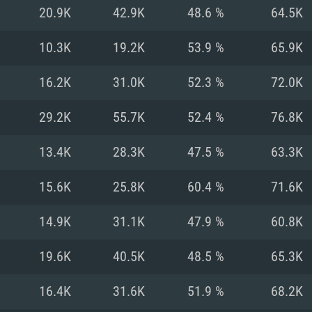
MAC
20.9K
42.9K
48.6 %
64.5K
10.3K
19.2K
53.9 %
65.9K
권장 사양
권장 사양
권장 사양
16.2K
31.0K
52.3 %
72.0K
버전
운영체제: Windows 1
운영체제: Mac OS B
운영체제: Ubuntu 20
29.2K
55.7K
52.4 %
76.8K
상
(Intel Xeon 은 지
프로세서: Intel Co
프로세서: Core i7
프로세서: Intel Cor
13.4K
28.3K
47.5 %
63.3K
다)
메모리: 16 GB 이
메모리: 16 GB
15.6K
25.8K
60.4 %
71.6K
메모리: 8 GB
 지원하는 AMD
고, 최신 그래픽 드라
그래픽 카드: Direc
그래픽 카드: Vul
14.9K
31.1K
47.9 %
60.8K
e GT 660. 최소 사양
 Iris Pro 5200
6개월 미만) 혹은 그
GeForce 1060,
그래픽 카드: Metal
이버를 지원하는 NVI
19.6K
40.5K
48.5 %
65.3K
 가지는 Mac 버전
그래픽 드라이버를
상
와 동급의 성능을
네트워크: 브로드
0p
소사양 지원 해상도
지원하는 AMD RX
16.4K
31.6K
51.9 %
68.2K
네트워크: 브로드
해상도 720p) 이상