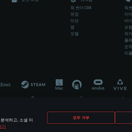
워 썬더 CDK
워썬
위장
이
미션
비
맵
포
모델
위
플레
순
리
개발 업체나 장비 제조 업체가 게임 개발 후원 또는 홍보에 참여하지 않습니
모두 거부
 분석하고, 소셜 미
mes are the property of their respective owners.
보기
개인정보 정책