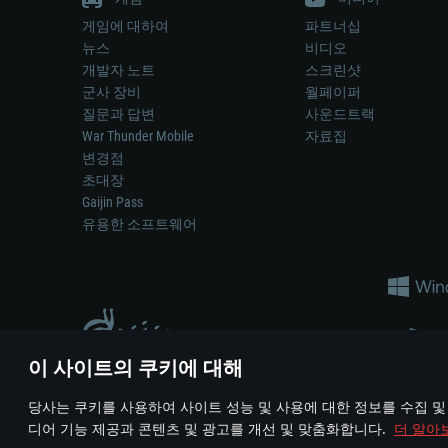
게임에 대하여
파트너십
뉴스
비디오
개발자 노트
스크린샷
군사 장비
월페이퍼
질문과 답변
사운드트랙
War Thunder Mobile
자료집
변경점
초대장
Gaijin Pass
유용한 소프트웨어
이 사이트의 쿠키에 대해
게임 에서 어떠한 현실의 무기나 차량을 묘사하는 것은 무기 
당사는 쿠키를 사용하여 사이트 성능 및 사용에 대한 정보를 수집 및
© 2011—2026 Gaijin Games Kft. All trademarks, logos and brand na
디어 기능 제공과 콘텐츠 및 광고를 개선 및 맞춤화합니다.
더 알아
이용 약관
이용 약관