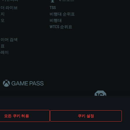
더 라이브
TSS
미지
비행대 순위표
디오
비행대
럼
WTCS 순위표
키
이어 검색
위표
플레이
다..
모든 쿠키 허용
쿠키 설정
쿠키 설정
고객 지원