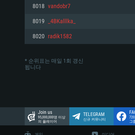
네트워크: 브로드밴드 인터넷
8018
vandobr7
여유 저장 공간: 22.1 GB (최소
네트워크: 브로드밴드 인터넷
여유 저장 공간: 22.1 GB (최소
8019
_4BKalllka_
여유 저장 공간: 22.1 GB (최소
8020
radik1582
* 순위표는 매일 1회 갱신
됩니다
Join us
FA
TELEGRAM
95,000,000명 이상
72
신규 커뮤니티
의 플레이어
그
게임
미디어