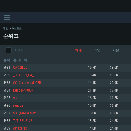
메인
E-스포츠
순위표
아케
리얼
시뮬
지난 달
순위
플레이어
5981
GADZILLO
15.7K
33.6K
5982
_HRAPUN_UA_
16.4K
28.6K
시스템 요구사항
5983
OG_Grunewald_GER
14.1K
30.9K
5984
Duudsoni0007
21.1K
37.4K
PC
MAC
5985
stkt
16.2K
31.5K
Linux
5986
renecz
19.9K
36.8K
최소사양
최소사양
최소사양
5987
SGT_MATROSOV
18.0K
33.8K
운영체제: Windows 10 (64 bit)
운영체제: Mac OS Big Sur 11.0
운영체제: 64bit Linux 중 최신 버전
5988
ToT13RUS123
18.2K
34.8K
5989
Artaxerex_I
14.0K
24.4K
프로세서: 2.2 GHz 듀얼코어 이상
프로세서: 최소 2.2 GHz의 Core i5 (Intel Xeon 은 지원하지 않습니다)
프로세서: 2.4 GHz 듀얼코어