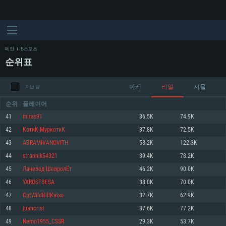
메인
E-스포츠
순위표
아케
리얼
시뮬
지난 달
순위
플레이어
41
miras91
36.5K
74.9K
42
КотиК-МуркотиК
37.8K
72.5K
시스템 요구사항
43
ABRAMIVANOVITH
58.2K
122.3K
44
strannik54321
39.4K
78.2K
PC
MAC
45
Лачевод ШевролЁт
46.2K
90.0K
Linux
46
YAROSTBESA
38.0K
70.0K
최소사양
최소사양
최소사양
47
CptWildBillKalso
32.7K
62.9K
운영체제: Windows 10 (64 bit)
운영체제: Mac OS Big Sur 11.0
운영체제: 64bit Linux 중 최신 버전
48
juancrist
37.6K
77.2K
49
Nemo1955_CSSR
29.3K
53.7K
프로세서: 2.2 GHz 듀얼코어 이상
프로세서: 최소 2.2 GHz의 Core i5 (Intel Xeon 은 지원하지 않습니다)
프로세서: 2.4 GHz 듀얼코어