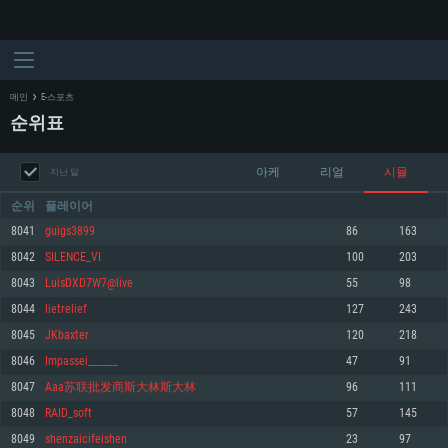
메인
E-스포츠
순위표
아케
리얼
시뮬
지난 달
순위
플레이어
8041
guigs3899
86
163
8042
SILENCE_VI
100
203
시스템 요구사항
8043
LuisDXD7W7@live
55
98
8044
lietrelief
127
243
PC
MAC
8045
JKbaxter
120
218
Linux
8046
Impassei______
47
91
최소사양
최소사양
최소사양
8047
Aaa苏联批发商斯大林斯大林
96
111
운영체제: Windows 10 (64 bit)
운영체제: Mac OS Big Sur 11.0
운영체제: 64bit Linux 중 최신 버전
8048
RAID_soft
57
145
8049
shenzaicifeishen
23
97
프로세서: 2.2 GHz 듀얼코어 이상
프로세서: 최소 2.2 GHz의 Core i5 (Intel Xeon 은 지원하지 않습니다)
프로세서: 2.4 GHz 듀얼코어