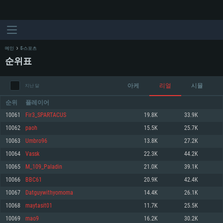
메인
E-스포츠
순위표
아케
리얼
시뮬
지난 달
순위
플레이어
10061
Fir3_SPARTACUS
19.8K
33.9K
10062
paoh
15.5K
25.7K
시스템 요구사항
10063
Umbro96
13.8K
27.2K
10064
Vassk
22.3K
44.2K
PC
MAC
10065
M_109_Paladin
21.0K
39.1K
Linux
10066
BBC61
20.9K
42.4K
최소사양
최소사양
최소사양
10067
Datguywithyomoma
14.4K
26.1K
운영체제: Windows 10 (64 bit)
운영체제: Mac OS Big Sur 11.0
운영체제: 64bit Linux 중 최신 버전
10068
maytasit01
11.7K
25.5K
10069
mao9
16.2K
30.2K
프로세서: 2.2 GHz 듀얼코어 이상
프로세서: 최소 2.2 GHz의 Core i5 (Intel Xeon 은 지원하지 않습니다)
프로세서: 2.4 GHz 듀얼코어