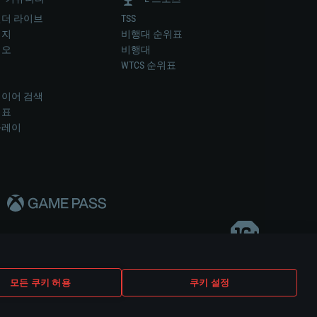
더 라이브
TSS
미지
비행대 순위표
디오
비행대
럼
WTCS 순위표
키
이어 검색
위표
플레이
다..
모든 쿠키 허용
쿠키 설정
쿠키 설정
고객 지원