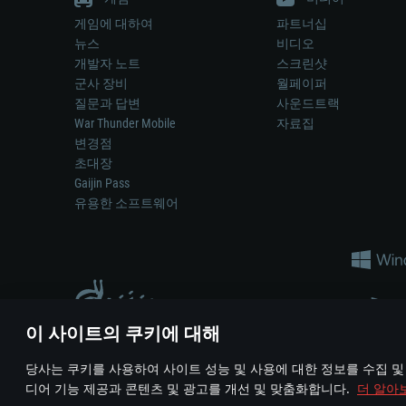
게임에 대하여
파트너십
뉴스
비디오
개발자 노트
스크린샷
군사 장비
월페이퍼
질문과 답변
사운드트랙
War Thunder Mobile
자료집
변경점
초대장
Gaijin Pass
유용한 소프트웨어
이 사이트의 쿠키에 대해
게임 에서 어떠한 현실의 무기나 차량을 묘사하는 것은 무기 
당사는 쿠키를 사용하여 사이트 성능 및 사용에 대한 정보를 수집 및
© 2011—2026 Gaijin Games Kft. All trademarks, logos and brand na
디어 기능 제공과 콘텐츠 및 광고를 개선 및 맞춤화합니다.
더 알아
이용 약관
이용 약관