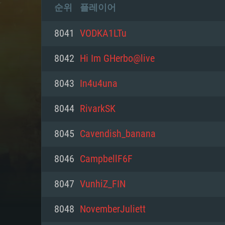
순위
플레이어
8041
VODKA1LTu
8042
Hi Im GHerbo@live
8043
In4u4una
8044
RivarkSK
8045
Cavendish_banana
8046
CampbellF6F
8047
VunhiZ_FIN
8048
NovemberJuliett