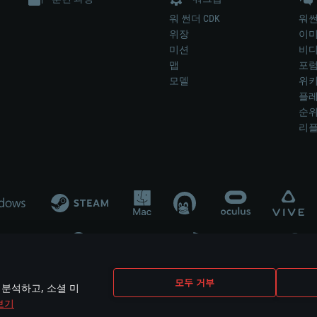
워 썬더 CDK
워썬
위장
이
미션
비
맵
포
모델
위
플레
순
리
개발 업체나 장비 제조 업체가 게임 개발 후원 또는 홍보에 참여하지 않습니
모두 거부
 분석하고, 소셜 미
mes are the property of their respective owners.
보기
개인정보 정책