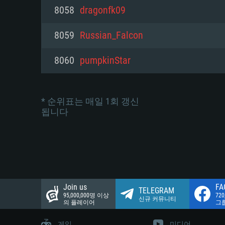
네트워크: 브로드밴드 인터넷
8058
dragonfk09
여유 저장 공간: 22.1 GB (최소
네트워크: 브로드밴드 인터넷
여유 저장 공간: 22.1 GB (최소
8059
Russian_Falcon
여유 저장 공간: 22.1 GB (최소
8060
pumpkinStar
* 순위표는 매일 1회 갱신
됩니다
Join us
FA
TELEGRAM
95,000,000명 이상
72
신규 커뮤니티
의 플레이어
그
게임
미디어