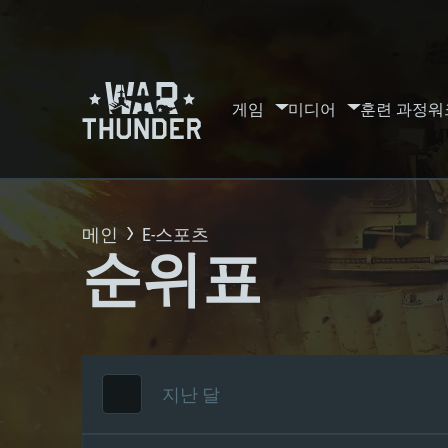
게임
미디어
훈련 과정
워
메인
E-스포츠
순위표
지난 달