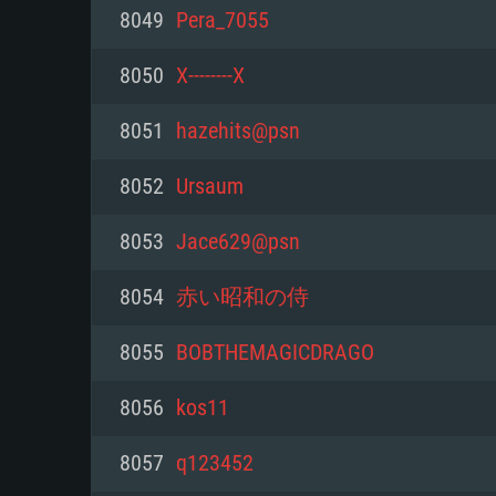
PC
8049
Pera_7055
8050
X--------X
최소사양
최소사양
최소사양
8051
hazehits@psn
운영체제: Windows 10 (64 bit)
운영체제: Mac OS Big Sur 11.0
운영체제: 64bit Linux 중 최신 
8052
Ursaum
프로세서: 2.2 GHz 듀얼코어 이
프로세서: 최소 2.2 GHz의 Core i5 
프로세서: 2.4 GHz 듀얼코어
8053
Jace629@psn
원하지 않습니다)
메모리: 4GB
메모리: 4 GB
8054
赤い昭和の侍
메모리: 6 GB
그래픽 카드: DirectX 11 이상을
그래픽 카드: Vulkan 을 지원하
8055
BOBTHEMAGICDRAGO
Radeon 77XX / NVIDIA GeForc
그래픽 카드: Metal 을 지원하는 Intel
이버를 지원하는 NVIDIA 660 (
8056
kos11
해상도: 720p
(Mac), 혹은 이와 비슷한 성능을
와 동급의 성능을 가지며 최신 
의 AMD/Nvidia. 최소 해상도: 72
지원하는 AMD (6개월 미만; 최
8057
q123452
네트워크: 브로드밴드 인터넷
720p)