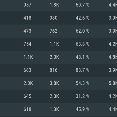
MAC
957
1.8K
50.7 %
4.4
418
980
42.6 %
3.9
권장 사양
권장 사양
권장 사양
473
762
62.0 %
3.9
버전
운영체제: Windows 1
운영체제: Mac OS B
운영체제: Ubuntu 20
754
1.1K
63.8 %
4.2
상
(Intel Xeon 은 지
프로세서: Intel Co
프로세서: Core i7
프로세서: Intel Cor
1.1K
2.3K
48.1 %
4.8
다)
메모리: 16 GB 이
메모리: 16 GB
683
816
83.7 %
3.9
메모리: 8 GB
 지원하는 AMD
고, 최신 그래픽 드라
그래픽 카드: Direc
그래픽 카드: Vul
2.0K
3.8K
54.3 %
5.8
e GT 660. 최소 사양
 Iris Pro 5200
6개월 미만) 혹은 그
GeForce 1060,
그래픽 카드: Metal
이버를 지원하는 NVI
645
2.0K
31.2 %
4.2
 가지는 Mac 버전
그래픽 드라이버를
상
와 동급의 성능을
네트워크: 브로드
0p
소사양 지원 해상도
지원하는 AMD RX
618
1.3K
45.9 %
4.4
네트워크: 브로드
해상도 720p) 이상