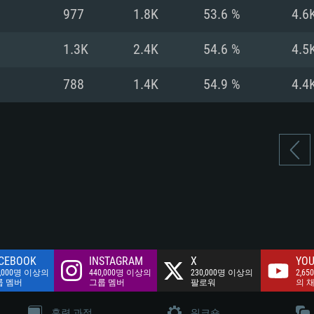
여유 저장 공간: 62
977
1.8K
53.6 %
4.6
 클라이언트)
여유 저장 공간: 62
네트워크: 브로드
 클라이언트)
1.3K
2.4K
54.6 %
4.5
 클라이언트)
여유 저장 공간: 62
788
1.4K
54.9 %
4.4
CEBOOK
INSTAGRAM
X
YOU
0,000명 이상의
440,000명 이상의
230,000명 이상의
2,65
룹 멤버
그룹 멤버
팔로워
의 
훈련 과정
워크숍