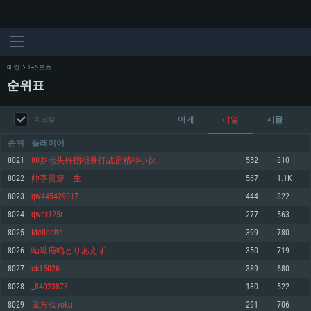
메인
E-스포츠
순위표
아케
리얼
시뮬
지난 달
순위
플레이어
8021
80岁老头杵拐棍暴打战雷精神小伙
552
810
8022
帅字贯穿一生
567
1.1K
시스템 요구사항
8023
qw445429017
444
822
8024
qwer125r
277
563
PC
MAC
8025
Meliedith
399
780
Linux
8026
呦呦鹿鸣とりあえず
350
719
최소사양
최소사양
최소사양
8027
ck15026
389
680
운영체제: Windows 10 (64 bit)
운영체제: Mac OS Big Sur 11.0
운영체제: 64bit Linux 중 최신 버전
8028
_84023873
180
522
8029
鬼方Kayoko
291
706
프로세서: 2.2 GHz 듀얼코어 이상
프로세서: 최소 2.2 GHz의 Core i5 (Intel Xeon 은 지원하지 않습니다)
프로세서: 2.4 GHz 듀얼코어