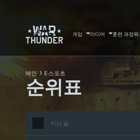
게임
미디어
훈련 과정
워
메인
E-스포츠
순위표
지난 달