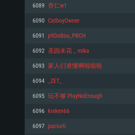
PC
6089
杏仁w1
6090
CatboyOwner
최소사양
최소사양
최소사양
6091
p9DoBou_PBCH
운영체제: Windows 10 (64 bit)
운영체제: Mac OS Big Sur 11.0
운영체제: 64bit Linux 중 최신 
6092
圣园未花 _ mika
프로세서: 2.2 GHz 듀얼코어 이
프로세서: 최소 2.2 GHz의 Core i5 
프로세서: 2.4 GHz 듀얼코어
6093
家人们谁懂啊啦啦啦
원하지 않습니다)
메모리: 4GB
메모리: 4 GB
6094
_ZET_
메모리: 6 GB
그래픽 카드: DirectX 11 이상을
그래픽 카드: Vulkan 을 지원하
6095
玩不够 PlayNoEnough
Radeon 77XX / NVIDIA GeForc
그래픽 카드: Metal 을 지원하는 Intel
이버를 지원하는 NVIDIA 660 (
6096
kreken66
해상도: 720p
(Mac), 혹은 이와 비슷한 성능을
와 동급의 성능을 가지며 최신 
의 AMD/Nvidia. 최소 해상도: 72
지원하는 AMD (6개월 미만; 최
6097
paciurli
네트워크: 브로드밴드 인터넷
720p)