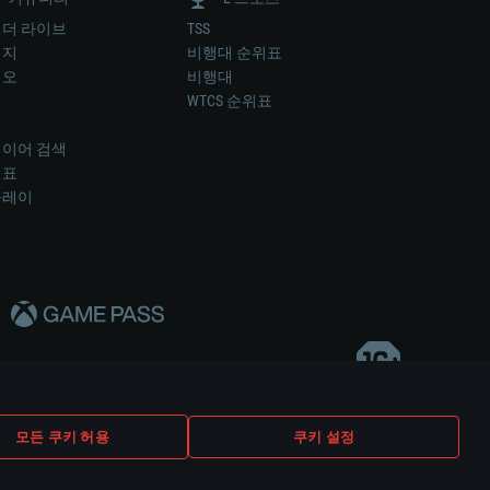
더 라이브
TSS
미지
비행대 순위표
디오
비행대
럼
WTCS 순위표
키
이어 검색
위표
플레이
다..
모든 쿠키 허용
쿠키 설정
쿠키 설정
고객 지원