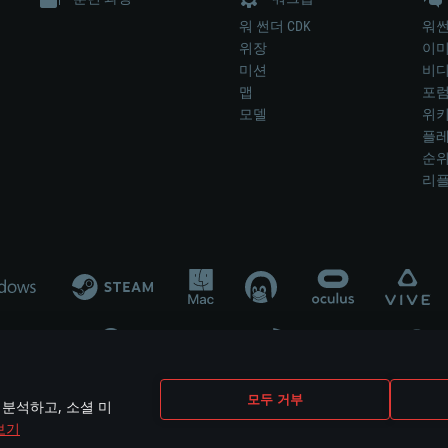
워 썬더 CDK
워썬
위장
이
미션
비
맵
포
모델
위
플레
순
리
개발 업체나 장비 제조 업체가 게임 개발 후원 또는 홍보에 참여하지 않습니
모두 거부
 분석하고, 소셜 미
mes are the property of their respective owners.
보기
개인정보 정책