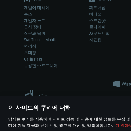
게임에 대하여
파트너십
뉴스
비디오
개발자 노트
스크린샷
군사 장비
월페이퍼
질문과 답변
사운드트랙
War Thunder Mobile
자료집
변경점
초대장
Gaijin Pass
유용한 소프트웨어
이 사이트의 쿠키에 대해
게임 에서 어떠한 현실의 무기나 차량을 묘사하는 것은 무기 
당사는 쿠키를 사용하여 사이트 성능 및 사용에 대한 정보를 수집 및
© 2011—2026 Gaijin Games Kft. All trademarks, logos and brand na
디어 기능 제공과 콘텐츠 및 광고를 개선 및 맞춤화합니다.
더 알아
이용 약관
이용 약관