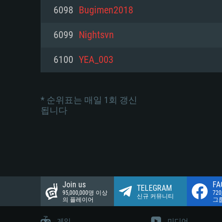
네트워크: 브로드밴드 인터넷
6098
Bugimen2018
여유 저장 공간: 22.1 GB (최소
네트워크: 브로드밴드 인터넷
여유 저장 공간: 22.1 GB (최소
6099
Nightsvn
여유 저장 공간: 22.1 GB (최소
6100
YEA_003
* 순위표는 매일 1회 갱신
됩니다
Join us
FA
TELEGRAM
95,000,000명 이상
72
신규 커뮤니티
의 플레이어
그
게임
미디어