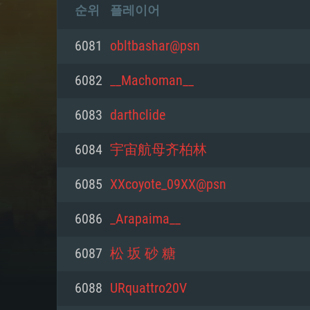
순위
플레이어
6081
obltbashar@psn
6082
__Machoman__
6083
darthclide
6084
宇宙航母齐柏林
6085
XXcoyote_09XX@psn
6086
_Arapaima__
6087
松 坂 砂 糖
6088
URquattro20V