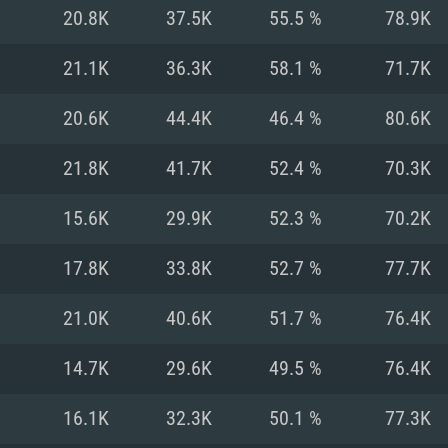
MAC
20.8K
37.5K
55.5 %
78.9K
21.1K
36.3K
58.1 %
71.7K
권장 사양
권장 사양
권장 사양
20.6K
44.4K
46.4 %
80.6K
버전
운영체제: Windows 1
운영체제: Mac OS B
운영체제: Ubuntu 20
21.8K
41.7K
52.4 %
70.3K
상
(Intel Xeon 은 지
프로세서: Intel Co
프로세서: Core i7
프로세서: Intel Cor
15.6K
29.9K
52.3 %
70.2K
다)
메모리: 16 GB 이
메모리: 16 GB
17.8K
33.8K
52.7 %
77.7K
메모리: 8 GB
 지원하는 AMD
고, 최신 그래픽 드라
그래픽 카드: Direc
그래픽 카드: Vul
21.0K
40.6K
51.7 %
76.4K
e GT 660. 최소 사양
 Iris Pro 5200
6개월 미만) 혹은 그
GeForce 1060,
그래픽 카드: Metal
이버를 지원하는 NVI
14.7K
29.6K
49.5 %
76.4K
 가지는 Mac 버전
그래픽 드라이버를
상
와 동급의 성능을
네트워크: 브로드
0p
소사양 지원 해상도
지원하는 AMD RX
16.1K
32.3K
50.1 %
77.3K
네트워크: 브로드
해상도 720p) 이상