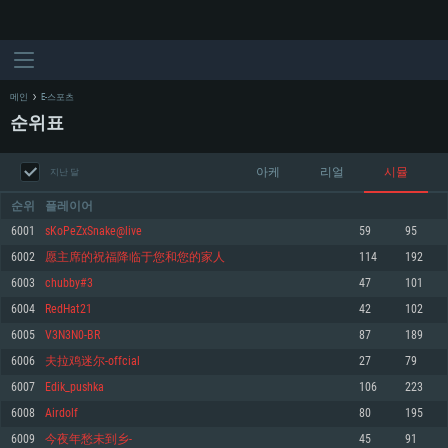
메인
E-스포츠
순위표
아케
리얼
시뮬
지난 달
순위
플레이어
6001
sKoPeZxSnake@live
59
95
6002
愿主席的祝福降临于您和您的家人
114
192
시스템 요구사항
6003
chubby#3
47
101
6004
RedHat21
42
102
PC
MAC
6005
V3N3N0-BR
87
189
Linux
6006
夫拉鸡迷尔-offcial
27
79
최소사양
최소사양
최소사양
6007
Edik_pushka
106
223
운영체제: Windows 10 (64 bit)
운영체제: Mac OS Big Sur 11.0
운영체제: 64bit Linux 중 최신 버전
6008
Airdolf
80
195
6009
今夜年愁未到乡-
45
91
프로세서: 2.2 GHz 듀얼코어 이상
프로세서: 최소 2.2 GHz의 Core i5 (Intel Xeon 은 지원하지 않습니다)
프로세서: 2.4 GHz 듀얼코어