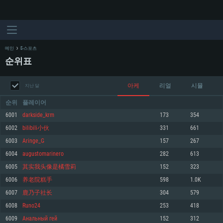
메인
E-스포츠
순위표
아케
리얼
시뮬
지난 달
순위
플레이어
6001
darkside_krm
173
354
6002
bilibili小伙
331
661
시스템 요구사항
6003
Aringe_G
157
267
6004
augustomarinero
282
613
PC
MAC
6005
其实我头像是橘雪莉
152
323
Linux
6006
养老院糕手
598
1.0K
최소사양
최소사양
최소사양
6007
鹿乃子社长
304
579
운영체제: Windows 10 (64 bit)
운영체제: Mac OS Big Sur 11.0
운영체제: 64bit Linux 중 최신 버전
6008
Runo24
253
418
6009
Анальный гей
152
312
프로세서: 2.2 GHz 듀얼코어 이상
프로세서: 최소 2.2 GHz의 Core i5 (Intel Xeon 은 지원하지 않습니다)
프로세서: 2.4 GHz 듀얼코어