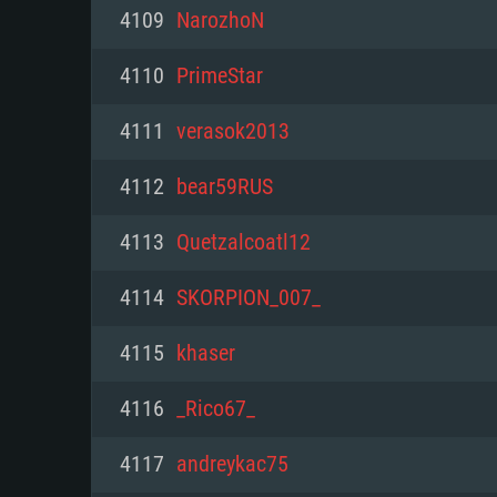
PC
4109
NarozhoN
4110
PrimeStar
최소사양
최소사양
최소사양
4111
verasok2013
운영체제: Windows 10 (64 bit)
운영체제: Mac OS Big Sur 11.0
운영체제: 64bit Linux 중 최신 
4112
bear59RUS
프로세서: 2.2 GHz 듀얼코어 이
프로세서: 최소 2.2 GHz의 Core i5 
프로세서: 2.4 GHz 듀얼코어
4113
Quetzalcoatl12
원하지 않습니다)
메모리: 4GB
메모리: 4 GB
4114
SKORPION_007_
메모리: 6 GB
그래픽 카드: DirectX 11 이상을
그래픽 카드: Vulkan 을 지원하
4115
khaser
Radeon 77XX / NVIDIA GeForc
그래픽 카드: Metal 을 지원하는 Intel
이버를 지원하는 NVIDIA 660 (
4116
_Rico67_
해상도: 720p
(Mac), 혹은 이와 비슷한 성능을
와 동급의 성능을 가지며 최신 
의 AMD/Nvidia. 최소 해상도: 72
지원하는 AMD (6개월 미만; 최
4117
andreykac75
네트워크: 브로드밴드 인터넷
720p)