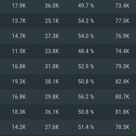
MAC
17.9K
36.0K
49.7 %
73.4K
13.7K
25.1K
54.3 %
77.5K
권장 사양
권장 사양
권장 사양
14.7K
27.3K
54.0 %
76.9K
버전
운영체제: Windows 1
운영체제: Mac OS B
운영체제: Ubuntu 20
11.5K
23.8K
48.4 %
74.4K
상
(Intel Xeon 은 지
프로세서: Intel Co
프로세서: Core i7
프로세서: Intel Cor
16.8K
31.8K
52.9 %
79.3K
다)
메모리: 16 GB 이
메모리: 16 GB
19.3K
38.1K
50.8 %
82.4K
메모리: 8 GB
 지원하는 AMD
고, 최신 그래픽 드라
그래픽 카드: Direc
그래픽 카드: Vul
16.8K
29.8K
56.2 %
80.7K
e GT 660. 최소 사양
 Iris Pro 5200
6개월 미만) 혹은 그
GeForce 1060,
그래픽 카드: Metal
이버를 지원하는 NVI
18.3K
36.1K
50.8 %
81.8K
 가지는 Mac 버전
그래픽 드라이버를
상
와 동급의 성능을
네트워크: 브로드
0p
소사양 지원 해상도
지원하는 AMD RX
14.2K
27.6K
51.4 %
78.3K
네트워크: 브로드
해상도 720p) 이상