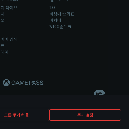
더 라이브
TSS
미지
비행대 순위표
디오
비행대
럼
WTCS 순위표
키
이어 검색
위표
플레이
다..
모든 쿠키 허용
쿠키 설정
쿠키 설정
고객 지원