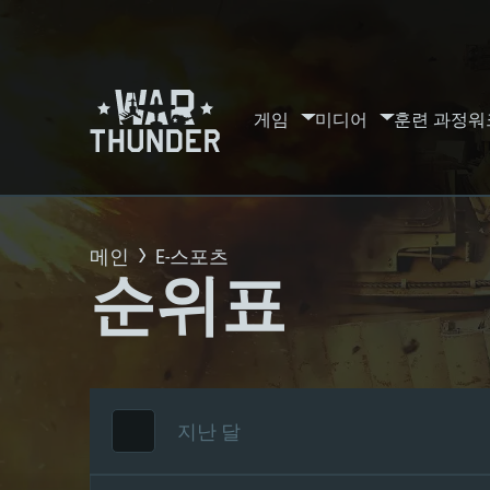
게임
미디어
훈련 과정
워
메인
E-스포츠
순위표
지난 달