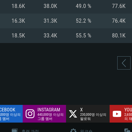
여유 저장 공간: 62
18.6K
38.0K
49.0 %
77.6K
 클라이언트)
여유 저장 공간: 62
네트워크: 브로드
 클라이언트)
16.3K
31.3K
52.2 %
76.4K
 클라이언트)
여유 저장 공간: 62
18.5K
33.4K
55.5 %
80.1K
CEBOOK
INSTAGRAM
X
YOU
0,000명 이상의
440,000명 이상의
230,000명 이상의
2,65
룹 멤버
그룹 멤버
팔로워
의 
훈련 과정
워크숍