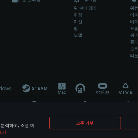
워 썬더 CDK
워썬
위장
이
미션
비
맵
포
모델
위
플레
순
리
개발 업체나 장비 제조 업체가 게임 개발 후원 또는 홍보에 참여하지 않습니
모두 거부
 분석하고, 소셜 미
mes are the property of their respective owners.
보기
개인정보 정책