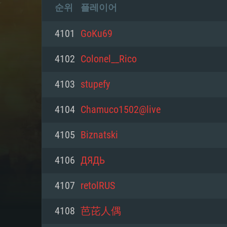
순위
플레이어
4101
GoKu69
4102
Colonel__Rico
4103
stupefy
4104
Chamuco1502@live
4105
Biznatski
4106
ДЯДЬ
4107
retolRUS
4108
芭芘人偶