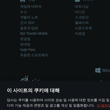
게임에 대하여
파트너십
뉴스
비디오
개발자 노트
스크린샷
군사 장비
월페이퍼
질문과 답변
사운드트랙
War Thunder Mobile
자료집
변경점
초대장
Gaijin Pass
유용한 소프트웨어
이 사이트의 쿠키에 대해
게임 에서 어떠한 현실의 무기나 차량을 묘사하는 것은 무기 
당사는 쿠키를 사용하여 사이트 성능 및 사용에 대한 정보를 수집 및
© 2011—2026 Gaijin Games Kft. All trademarks, logos and brand na
디어 기능 제공과 콘텐츠 및 광고를 개선 및 맞춤화합니다.
더 알아
이용 약관
이용 약관