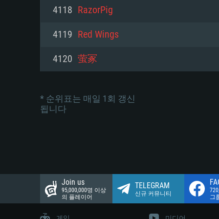
네트워크: 브로드밴드 인터넷
4118
RazorPig
여유 저장 공간: 22.1 GB (최소
네트워크: 브로드밴드 인터넷
여유 저장 공간: 22.1 GB (최소
4119
Red Wings
여유 저장 공간: 22.1 GB (최소
4120
萤冢
* 순위표는 매일 1회 갱신
됩니다
Join us
FA
TELEGRAM
95,000,000명 이상
72
신규 커뮤니티
의 플레이어
그
게임
미디어