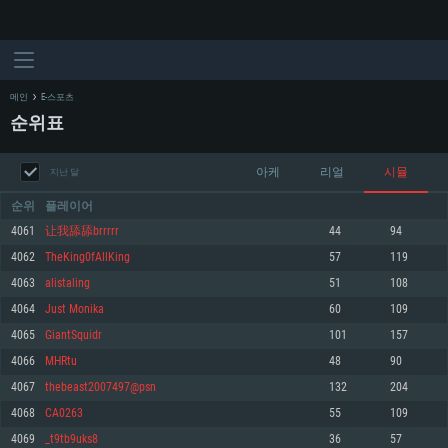
메인
E-스포츠
순위표
아케
리얼
시뮬
지난 달
순위
플레이어
4061
让我舔舔brrrrr
44
94
4062
TheKing0fAllKing
57
119
시스템 요구사항
4063
alistaling
51
108
4064
Just Monika
60
109
PC
MAC
4065
GiantSquidr
101
157
Linux
4066
MHRtu
48
90
최소사양
최소사양
최소사양
4067
thebeast2007497@psn
132
204
운영체제: Windows 10 (64 bit)
운영체제: Mac OS Big Sur 11.0
운영체제: 64bit Linux 중 최신 버전
4068
CA0263
55
109
4069
_t9tb9uks8
36
57
프로세서: 2.2 GHz 듀얼코어 이상
프로세서: 최소 2.2 GHz의 Core i5 (Intel Xeon 은 지원하지 않습니다)
프로세서: 2.4 GHz 듀얼코어