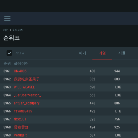
메인
E-스포츠
순위표
아케
리얼
시뮬
지난 달
순위
플레이어
3961
CN-4005
480
944
3962
我要吃康圣果子
332
683
시스템 요구사항
3963
WILD WEASEL
690
1.3K
3964
_DerUberMensch_
665
1.3K
PC
MAC
3965
antuan_eqzupery
476
886
Linux
3966
YavorBG435
492
1.1K
최소사양
최소사양
최소사양
3967
rixxx001
325
756
운영체제: Windows 10 (64 bit)
운영체제: Mac OS Big Sur 11.0
운영체제: 64bit Linux 중 최신 버전
3968
雲卷雲舒
424
925
3969
Verugelt
537
1.0K
프로세서: 2.2 GHz 듀얼코어 이상
프로세서: 최소 2.2 GHz의 Core i5 (Intel Xeon 은 지원하지 않습니다)
프로세서: 2.4 GHz 듀얼코어