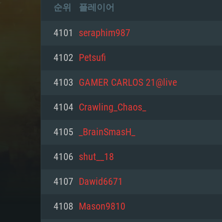
순위
플레이어
4101
seraphim987
4102
Petsufi
4103
GAMER CARLOS 21@live
4104
Crawling_Chaos_
4105
_BrainSmasH_
4106
shut__18
4107
Dawid6671
4108
Mason9810