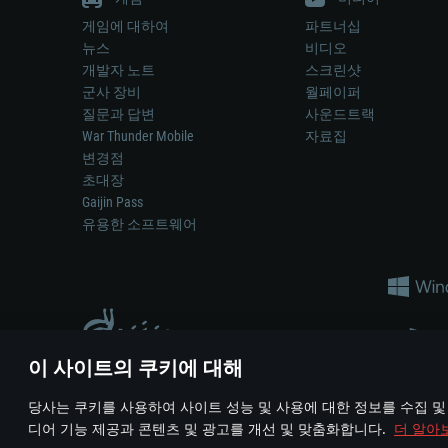
게임에 대하여
파트너십
뉴스
비디오
개발자 노트
스크린샷
군사 장비
월페이퍼
질문과 답변
사운드트랙
War Thunder Mobile
자료집
변경점
초대장
Gaijin Pass
유용한 소프트웨어
이 사이트의 쿠키에 대해
게임 에서 어떠한 현실의 무기나 차량을 묘사하는 것은 무기 
당사는 쿠키를 사용하여 사이트 성능 및 사용에 대한 정보를 수집 및
© 2011—2026 Gaijin Games Kft. All trademarks, logos and brand na
디어 기능 제공과 콘텐츠 및 광고를 개선 및 맞춤화합니다.
더 알아
이용 약관
이용 약관