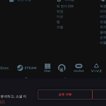
워 썬더 CDK
워썬
위장
이
미션
비
맵
포
모델
위
플레
순
리
개발 업체나 장비 제조 업체가 게임 개발 후원 또는 홍보에 참여하지 않습니
모두 거부
 분석하고, 소셜 미
mes are the property of their respective owners.
보기
개인정보 정책