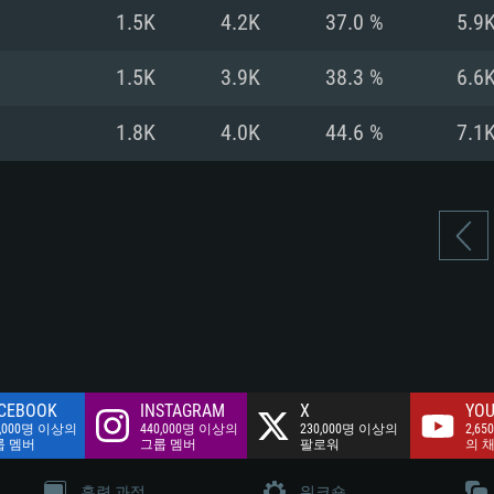
여유 저장 공간: 62
1.5K
4.2K
37.0 %
5.9
 클라이언트)
여유 저장 공간: 62
네트워크: 브로드
 클라이언트)
1.5K
3.9K
38.3 %
6.6
 클라이언트)
여유 저장 공간: 62
1.8K
4.0K
44.6 %
7.1
CEBOOK
INSTAGRAM
X
YOU
0,000명 이상의
440,000명 이상의
230,000명 이상의
2,65
룹 멤버
그룹 멤버
팔로워
의 
훈련 과정
워크숍