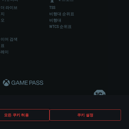
더 라이브
TSS
미지
비행대 순위표
디오
비행대
럼
WTCS 순위표
키
이어 검색
위표
플레이
다..
모든 쿠키 허용
쿠키 설정
쿠키 설정
고객 지원