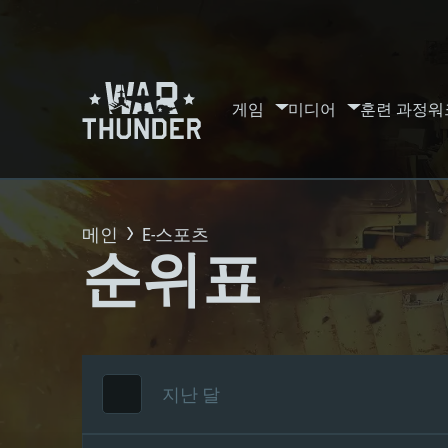
게임
미디어
훈련 과정
워
메인
E-스포츠
순위표
지난 달