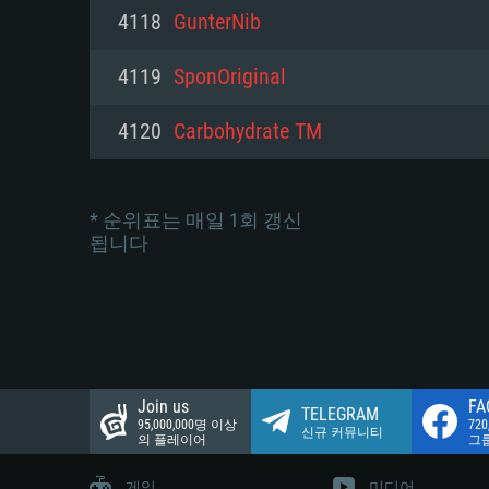
네트워크: 브로드밴드 인터넷
4118
GunterNib
여유 저장 공간: 22.1 GB (최소
네트워크: 브로드밴드 인터넷
여유 저장 공간: 22.1 GB (최소
4119
SponOriginal
여유 저장 공간: 22.1 GB (최소
4120
Carbohydrate TM
* 순위표는 매일 1회 갱신
됩니다
Join us
FA
TELEGRAM
95,000,000명 이상
72
신규 커뮤니티
의 플레이어
그
게임
미디어