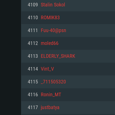
PC
4109
Stalin Sokol
4110
ROMIK83
최소사양
최소사양
최소사양
4111
Fuu-40@psn
운영체제: Windows 10 (64 bit)
운영체제: Mac OS Big Sur 11.0
운영체제: 64bit Linux 중 최신 
4112
moled66
프로세서: 2.2 GHz 듀얼코어 이
프로세서: 최소 2.2 GHz의 Core i5 
프로세서: 2.4 GHz 듀얼코어
4113
ELDERLY_SHARK
원하지 않습니다)
메모리: 4GB
메모리: 4 GB
4114
Vint_V
메모리: 6 GB
그래픽 카드: DirectX 11 이상을
그래픽 카드: Vulkan 을 지원하
4115
_711505320
Radeon 77XX / NVIDIA GeForc
그래픽 카드: Metal 을 지원하는 Intel
이버를 지원하는 NVIDIA 660 (
4116
Ronin_MT
해상도: 720p
(Mac), 혹은 이와 비슷한 성능을
와 동급의 성능을 가지며 최신 
의 AMD/Nvidia. 최소 해상도: 72
지원하는 AMD (6개월 미만; 최
4117
justbatya
네트워크: 브로드밴드 인터넷
720p)