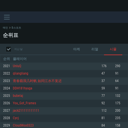
메인
E-스포츠
순위표
아케
리얼
시뮬
지난 달
순위
플레이어
2021
UnluQ
176
290
2022
qliangliang
47
91
시스템 요구사항
2023
青春载我几时帆 如同江水不复还
37
64
2024
DDH181hyuga
59
91
PC
MAC
2025
bubelaj
77
132
Linux
2026
You_Got_Frames
92
175
최소사양
최소사양
최소사양
2027
jack211111111111
112
200
운영체제: Windows 10 (64 bit)
운영체제: Mac OS Big Sur 11.0
운영체제: 64bit Linux 중 최신 버전
2028
Cycj
81
235
2029
CloudWoo0323
84
158
프로세서: 2.2 GHz 듀얼코어 이상
프로세서: 최소 2.2 GHz의 Core i5 (Intel Xeon 은 지원하지 않습니다)
프로세서: 2.4 GHz 듀얼코어