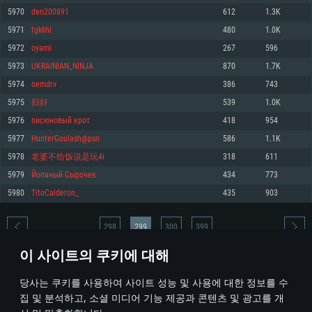
5970
den200891
612
1.3K
메모리: 4GB
메모리: 6 GB
메모리: 4 GB
5971
tgkkhl
480
1.0K
그래픽 카드: DirectX 11 이상을 지원하는 AMD Radeon 77XX / NVIDIA
그래픽 카드: Metal 을 지원하는 Intel Iris Pro 5200 (Mac), 혹은 이와 비슷한 성
그래픽 카드: Vulkan 을 지원하고, 최신 그래픽 드라이버를 지원하는 NVIDIA
GeForce GT 660. 최소 사양 해상도: 720p
능을 가지는 Mac 버전의 AMD/Nvidia. 최소 해상도: 720p
660 (6개월 미만) 혹은 그와 동급의 성능을 가지며 최신 그래픽 드라이버를 지
5972
oyami
267
596
원하는 AMD (6개월 미만; 최소사양 지원 해상도 720p)
네트워크: 브로드밴드 인터넷
네트워크: 브로드밴드 인터넷
5973
UKRAINIAN_NINJA
870
1.7K
네트워크: 브로드밴드 인터넷
여유 저장 공간: 22.1 GB (최소 클라이언트)
여유 저장 공간: 22.1 GB (최소 클라이언트)
5974
oemdrv
386
743
여유 저장 공간: 22.1 GB (최소 클라이언트)
5975
归好
539
1.0K
권장 사양
권장 사양
권장 사양
5976
писюновый крот
418
954
운영체제: Windows 10/11 (64 bit)
운영체제: Mac OS Big Sur 11.0
운영체제: Ubuntu 20.04 64bit
5977
HunterGoulash@psn
586
1.1K
프로세서: Intel Core i5 또는 Ryzen 5 3600 이상
프로세서: Core i7 (Intel Xeon 은 지원하지 않습니다)
5978
老婆不给饭说是玩4i
318
611
프로세서: Intel Core i7
메모리: 16 GB 이상
메모리: 8 GB
5979
Йопаный Сырочек
434
773
메모리: 16 GB
그래픽 카드: DirectX 11 이상을 지원하는 Nvidia GeForce 1060, 또는 AMD RX
그래픽 카드: Metal을 지원하는 Radeon Vega II 이상
5980
TitoCalderon_
435
903
570 혹은 그 이상
그래픽 카드: Vulkan 을 지원하고, 최신 그래픽 드라이버를 지원하는 NVIDIA
네트워크: 브로드밴드 인터넷
1060 (6개월 미만) 혹은 그와 동급의 성능을 가지며 최신 그래픽 드라이버를
네트워크: 브로드밴드 인터넷
지원하는 AMD RX 570 (6개월 미만; 최소사양 지원 해상도 720p) 이상
여유 저장 공간: 62.2 GB (전체 클라이언트)
298
299
300
399
여유 저장 공간: 62.2 GB (전체 클라이언트)
네트워크: 브로드밴드 인터넷
이 사이트의 쿠키에 대해
여유 저장 공간: 62.2 GB (전체 클라이언트)
* 순위표는 매일 1회 갱신됩니다
당사는 쿠키를 사용하여 사이트 성능 및 사용에 대한 정보를 수
집 및 분석하고, 소셜 미디어 기능 제공과 콘텐츠 및 광고를 개