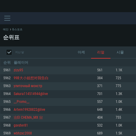
메인
E-스포츠
순위표
아케
리얼
시뮬
지난 달
순위
플레이어
5961
zizu95
561
1.1K
5962
99B大小姐想对我告白
384
725
시스템 요구사항
5963
улиточный монстр
371
775
5964
Sakura114514944@live
701
1.3K
PC
MAC
5965
__Promo__
557
1.0K
Linux
5966
Artem19928822@live
648
1.4K
최소사양
최소사양
최소사양
5967
亗El CHEMA_MX 亗
404
755
운영체제: Windows 10 (64 bit)
운영체제: Mac OS Big Sur 11.0
운영체제: 64bit Linux 중 최신 버전
5968
gsvster81
532
1.0K
5969
wbhzxc2008
689
1.5K
프로세서: 2.2 GHz 듀얼코어 이상
프로세서: 최소 2.2 GHz의 Core i5 (Intel Xeon 은 지원하지 않습니다)
프로세서: 2.4 GHz 듀얼코어