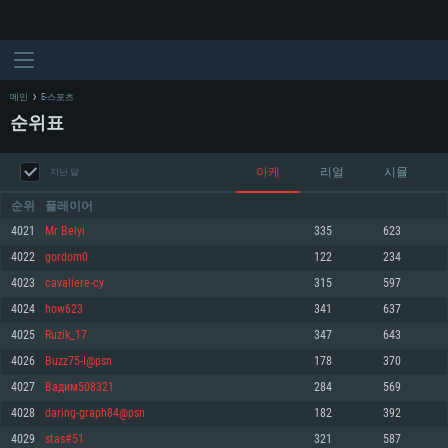
메인
E-스포츠
순위표
아케
리얼
시뮬
지난 달
순위
플레이어
4021
Mr Belyi
335
623
4022
gordom0
122
234
시스템 요구사항
4023
cavaliere-cy
315
597
4024
how623
341
637
PC
MAC
4025
Ruzik_17
347
643
Linux
4026
Buzz75-I@psn
178
370
최소사양
최소사양
최소사양
4027
Вадим508321
284
569
운영체제: Windows 10 (64 bit)
운영체제: Mac OS Big Sur 11.0
운영체제: 64bit Linux 중 최신 버전
4028
daring-graph84@psn
182
392
4029
stas#51
321
587
프로세서: 2.2 GHz 듀얼코어 이상
프로세서: 최소 2.2 GHz의 Core i5 (Intel Xeon 은 지원하지 않습니다)
프로세서: 2.4 GHz 듀얼코어