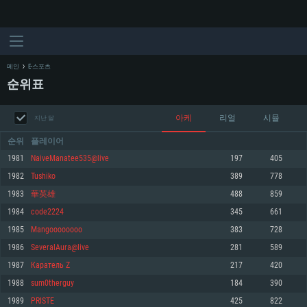
메인
E-스포츠
순위표
아케
리얼
시뮬
지난 달
순위
플레이어
1981
NaiveManatee535@live
197
405
1982
Tushiko
389
778
시스템 요구사항
1983
華英雄
488
859
1984
code2224
345
661
PC
MAC
1985
Mangoooooooo
383
728
Linux
1986
SeveralAura@live
281
589
최소사양
최소사양
최소사양
1987
Каратель Z
217
420
운영체제: Windows 10 (64 bit)
운영체제: Mac OS Big Sur 11.0
운영체제: 64bit Linux 중 최신 버전
1988
sum0therguy
184
390
1989
PRISTE
425
822
프로세서: 2.2 GHz 듀얼코어 이상
프로세서: 최소 2.2 GHz의 Core i5 (Intel Xeon 은 지원하지 않습니다)
프로세서: 2.4 GHz 듀얼코어