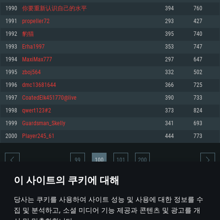
1990
你要重新认识自己的水平
394
760
메모리: 4GB
메모리: 6 GB
메모리: 4 GB
1991
propeller72
293
427
그래픽 카드: DirectX 11 이상을 지원하는 AMD Radeon 77XX / NVIDIA
그래픽 카드: Metal 을 지원하는 Intel Iris Pro 5200 (Mac), 혹은 이와 비슷한 성
그래픽 카드: Vulkan 을 지원하고, 최신 그래픽 드라이버를 지원하는 NVIDIA
GeForce GT 660. 최소 사양 해상도: 720p
능을 가지는 Mac 버전의 AMD/Nvidia. 최소 해상도: 720p
660 (6개월 미만) 혹은 그와 동급의 성능을 가지며 최신 그래픽 드라이버를 지
1992
豹猫
395
740
원하는 AMD (6개월 미만; 최소사양 지원 해상도 720p)
네트워크: 브로드밴드 인터넷
네트워크: 브로드밴드 인터넷
1993
Erha1997
353
747
네트워크: 브로드밴드 인터넷
여유 저장 공간: 22.1 GB (최소 클라이언트)
여유 저장 공간: 22.1 GB (최소 클라이언트)
1994
MaxiMax777
297
647
여유 저장 공간: 22.1 GB (최소 클라이언트)
1995
zboj564
332
502
권장 사양
권장 사양
권장 사양
1996
dmc13681644
366
725
운영체제: Windows 10/11 (64 bit)
운영체제: Mac OS Big Sur 11.0
운영체제: Ubuntu 20.04 64bit
1997
CoatedElk451770@live
390
733
프로세서: Intel Core i5 또는 Ryzen 5 3600 이상
프로세서: Core i7 (Intel Xeon 은 지원하지 않습니다)
1998
qwert123#2
373
824
프로세서: Intel Core i7
메모리: 16 GB 이상
메모리: 8 GB
1999
Guardsman_Skelly
341
693
메모리: 16 GB
그래픽 카드: DirectX 11 이상을 지원하는 Nvidia GeForce 1060, 또는 AMD RX
그래픽 카드: Metal을 지원하는 Radeon Vega II 이상
2000
Player245_61
444
773
570 혹은 그 이상
그래픽 카드: Vulkan 을 지원하고, 최신 그래픽 드라이버를 지원하는 NVIDIA
네트워크: 브로드밴드 인터넷
1060 (6개월 미만) 혹은 그와 동급의 성능을 가지며 최신 그래픽 드라이버를
네트워크: 브로드밴드 인터넷
지원하는 AMD RX 570 (6개월 미만; 최소사양 지원 해상도 720p) 이상
여유 저장 공간: 62.2 GB (전체 클라이언트)
99
100
101
200
여유 저장 공간: 62.2 GB (전체 클라이언트)
네트워크: 브로드밴드 인터넷
이 사이트의 쿠키에 대해
여유 저장 공간: 62.2 GB (전체 클라이언트)
* 순위표는 매일 1회 갱신됩니다
당사는 쿠키를 사용하여 사이트 성능 및 사용에 대한 정보를 수
집 및 분석하고, 소셜 미디어 기능 제공과 콘텐츠 및 광고를 개