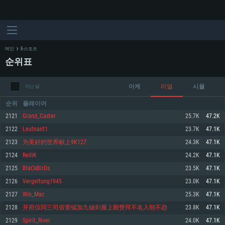
메인
E-스포츠
순위표
아케
리얼
시뮬
지난 달
순위
플레이어
2121
Grand_Caster
25.7K
47.2K
2122
Leutnant1
23.7K
47.1K
시스템 요구사항
2123
为美好的世界献上9K127
24.3K
47.1K
2124
RelliK
24.2K
47.1K
PC
MAC
2125
BlaCkBirDs
23.5K
47.1K
Linux
2126
Vergeltung1945
23.0K
47.1K
최소사양
최소사양
최소사양
2127
Win_Mac
25.3K
47.1K
운영체제: Windows 10 (64 bit)
운영체제: Mac OS Big Sur 11.0
운영체제: 64bit Linux 중 최신 버전
2128
开府仪同三司假黄钺加九锡剑履上殿赞拜不名入朝不趋
23.8K
47.1K
2129
Spirit_River
24.0K
47.1K
프로세서: 2.2 GHz 듀얼코어 이상
프로세서: 최소 2.2 GHz의 Core i5 (Intel Xeon 은 지원하지 않습니다)
프로세서: 2.4 GHz 듀얼코어