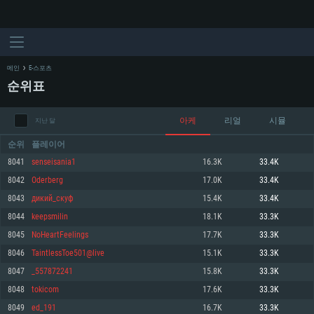
메인
E-스포츠
순위표
아케
리얼
시뮬
지난 달
순위
플레이어
8041
senseisania1
16.3K
33.4K
8042
Oderberg
17.0K
33.4K
시스템 요구사항
8043
дикий_скуф
15.4K
33.4K
8044
keepsmilin
18.1K
33.3K
PC
MAC
8045
NoHeartFeelings
17.7K
33.3K
Linux
8046
TaintlessToe501@live
15.1K
33.3K
최소사양
최소사양
최소사양
8047
_557872241
15.8K
33.3K
운영체제: Windows 10 (64 bit)
운영체제: Mac OS Big Sur 11.0
운영체제: 64bit Linux 중 최신 버전
8048
tokicom
17.6K
33.3K
8049
ed_191
16.7K
33.3K
프로세서: 2.2 GHz 듀얼코어 이상
프로세서: 최소 2.2 GHz의 Core i5 (Intel Xeon 은 지원하지 않습니다)
프로세서: 2.4 GHz 듀얼코어