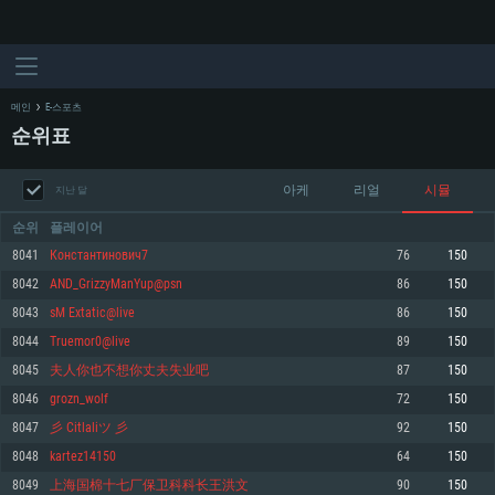
메인
E-스포츠
순위표
아케
리얼
시뮬
지난 달
순위
플레이어
8041
Константинович7
76
150
8042
AND_GrizzyManYup@psn
86
150
시스템 요구사항
8043
sM Extatic@live
86
150
8044
Truemor0@live
89
150
PC
MAC
8045
夫人你也不想你丈夫失业吧
87
150
Linux
8046
grozn_wolf
72
150
최소사양
최소사양
최소사양
8047
彡 Citlaliツ 彡
92
150
운영체제: Windows 10 (64 bit)
운영체제: Mac OS Big Sur 11.0
운영체제: 64bit Linux 중 최신 버전
8048
kartez14150
64
150
8049
上海国棉十七厂保卫科科长王洪文
90
150
프로세서: 2.2 GHz 듀얼코어 이상
프로세서: 최소 2.2 GHz의 Core i5 (Intel Xeon 은 지원하지 않습니다)
프로세서: 2.4 GHz 듀얼코어