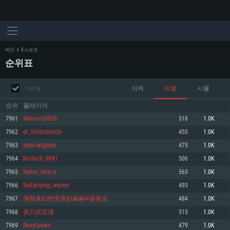
메인
E-스포츠
순위표
아케
리얼
시뮬
지난 달
순위
플레이어
7961
Warrior20039
518
1.0K
7962
dr_fri3dchick3n
455
1.0K
시스템 요구사항
7963
snial-wt@psn
475
1.0K
7964
Kirillich_08#1
506
1.0K
PC
MAC
7965
Samo_Ubiyca
565
1.0K
Linux
7966
SwEatshop_worker
493
1.0K
최소사양
최소사양
최소사양
7967
薄熙来幻想变身彭麻麻4i香蕉皮
484
1.0K
운영체제: Windows 10 (64 bit)
운영체제: Mac OS Big Sur 11.0
운영체제: 64bit Linux 중 최신 버전
7968
吾乃战五渣
515
1.0K
7969
Renytamen
479
1.0K
프로세서: 2.2 GHz 듀얼코어 이상
프로세서: 최소 2.2 GHz의 Core i5 (Intel Xeon 은 지원하지 않습니다)
프로세서: 2.4 GHz 듀얼코어