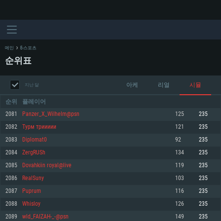
메인
E-스포츠
순위표
아케
리얼
시뮬
지난 달
순위
플레이어
2081
Panzer_X_Wilhelm@psn
125
235
2082
Турм триииии
121
235
시스템 요구사항
2083
Diplomat0
92
235
2084
ZergRUSh
134
235
PC
MAC
2085
Dovahkiin royal@live
119
235
Linux
2086
RealSuny
103
235
최소사양
최소사양
최소사양
2087
Puprum
116
235
운영체제: Windows 10 (64 bit)
운영체제: Mac OS Big Sur 11.0
운영체제: 64bit Linux 중 최신 버전
2088
Whisloy
126
235
2089
wld_FAIZAH-_-@psn
149
235
프로세서: 2.2 GHz 듀얼코어 이상
프로세서: 최소 2.2 GHz의 Core i5 (Intel Xeon 은 지원하지 않습니다)
프로세서: 2.4 GHz 듀얼코어