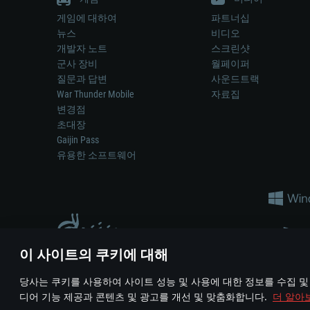
게임에 대하여
파트너십
뉴스
비디오
개발자 노트
스크린샷
군사 장비
월페이퍼
질문과 답변
사운드트랙
War Thunder Mobile
자료집
변경점
초대장
Gaijin Pass
유용한 소프트웨어
이 사이트의 쿠키에 대해
게임 에서 어떠한 현실의 무기나 차량을 묘사하는 것은 무기 
당사는 쿠키를 사용하여 사이트 성능 및 사용에 대한 정보를 수집 및
© 2011—2026 Gaijin Games Kft. All trademarks, logos and brand na
디어 기능 제공과 콘텐츠 및 광고를 개선 및 맞춤화합니다.
더 알아
이용 약관
이용 약관