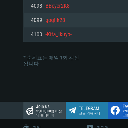
네트워크: 브로드밴드 인터넷
4098
BBeyer2K8
여유 저장 공간: 22.1 GB (최소
네트워크: 브로드밴드 인터넷
여유 저장 공간: 22.1 GB (최소
4099
goglik28
여유 저장 공간: 22.1 GB (최소
4100
-Kita_Ikuyo-
* 순위표는 매일 1회 갱신
됩니다
Join us
FA
TELEGRAM
95,000,000명 이상
72
신규 커뮤니티
의 플레이어
그
게임
미디어