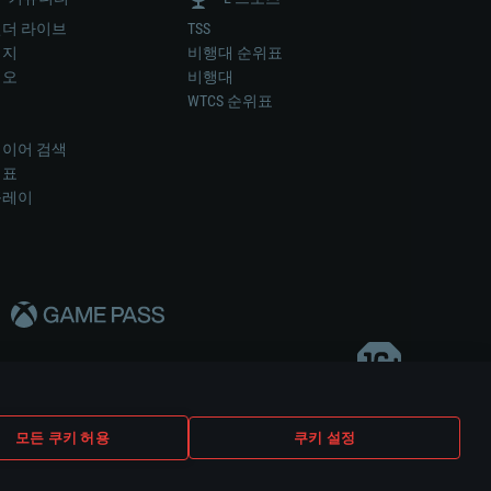
더 라이브
TSS
미지
비행대 순위표
디오
비행대
럼
WTCS 순위표
키
이어 검색
위표
플레이
다..
모든 쿠키 허용
쿠키 설정
쿠키 설정
고객 지원