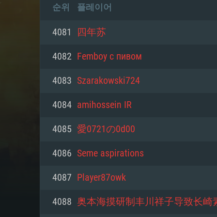
순위
플레이어
4081
四年苏
4082
Femboy c пивом
4083
Szarakowski724
4084
amihossein IR
4085
愛0721の0d00
4086
Seme aspirations
4087
Player87owk
4088
奥本海摸研制丰川祥子导致长崎