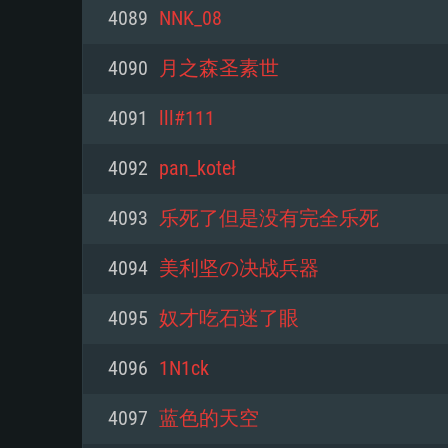
PC
4089
NNK_08
4090
月之森圣素世
최소사양
최소사양
최소사양
4091
lll#111
운영체제: Windows 10 (64 bit)
운영체제: Mac OS Big Sur 11.0
운영체제: 64bit Linux 중 최신 
4092
pan_koteł
프로세서: 2.2 GHz 듀얼코어 이
프로세서: 최소 2.2 GHz의 Core i5 
프로세서: 2.4 GHz 듀얼코어
4093
乐死了但是没有完全乐死
원하지 않습니다)
메모리: 4GB
메모리: 4 GB
4094
美利坚の决战兵器
메모리: 6 GB
그래픽 카드: DirectX 11 이상을
그래픽 카드: Vulkan 을 지원하
4095
奴才吃石迷了眼
Radeon 77XX / NVIDIA GeForc
그래픽 카드: Metal 을 지원하는 Intel
이버를 지원하는 NVIDIA 660 (
4096
1N1ck
해상도: 720p
(Mac), 혹은 이와 비슷한 성능을
와 동급의 성능을 가지며 최신 
의 AMD/Nvidia. 최소 해상도: 72
지원하는 AMD (6개월 미만; 최
4097
蓝色的天空
네트워크: 브로드밴드 인터넷
720p)