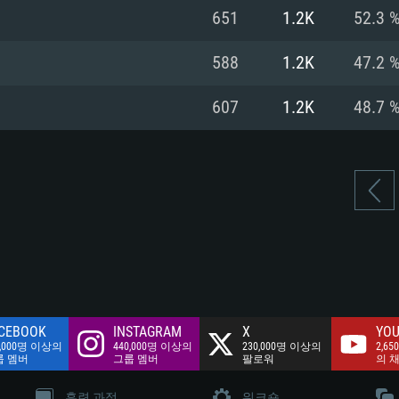
여유 저장 공간: 62
651
1.2K
52.3 
 클라이언트)
여유 저장 공간: 62
네트워크: 브로드
 클라이언트)
588
1.2K
47.2 
 클라이언트)
여유 저장 공간: 62
607
1.2K
48.7 
CEBOOK
INSTAGRAM
X
YOU
0,000명 이상의
440,000명 이상의
230,000명 이상의
2,65
룹 멤버
그룹 멤버
팔로워
의 
훈련 과정
워크숍