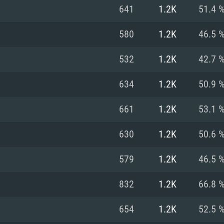
MAC
641
1.2K
51.4 
580
1.2K
46.5 
권장 사양
권장 사양
권장 사양
532
1.2K
42.7 
버전
운영체제: Windows 1
운영체제: Mac OS B
운영체제: Ubuntu 20
634
1.2K
50.9 
상
(Intel Xeon 은 지
프로세서: Intel Co
프로세서: Core i7
프로세서: Intel Cor
661
1.2K
53.1 
다)
메모리: 16 GB 이
메모리: 16 GB
630
1.2K
50.6 
메모리: 8 GB
 지원하는 AMD
고, 최신 그래픽 드라
그래픽 카드: Direc
그래픽 카드: Vul
579
1.2K
46.5 
e GT 660. 최소 사양
 Iris Pro 5200
6개월 미만) 혹은 그
GeForce 1060,
그래픽 카드: Metal
이버를 지원하는 NVI
832
1.2K
66.8 
 가지는 Mac 버전
그래픽 드라이버를
상
와 동급의 성능을
네트워크: 브로드
0p
소사양 지원 해상도
지원하는 AMD RX
654
1.2K
52.5 
네트워크: 브로드
해상도 720p) 이상