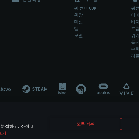
워 썬더 CDK
워썬
위장
이
미션
비
맵
포
모델
위
플레
순
리
개발 업체나 장비 제조 업체가 게임 개발 후원 또는 홍보에 참여하지 않습니
모두 거부
 분석하고, 소셜 미
mes are the property of their respective owners.
보기
개인정보 정책