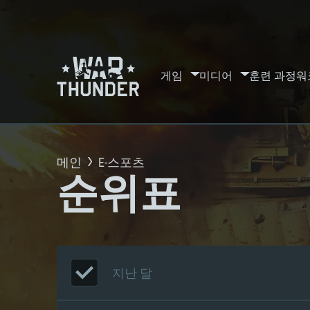
게임
미디어
훈련 과정
워
메인
E-스포츠
순위표
지난 달