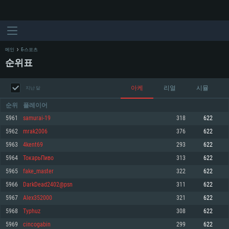
메인
E-스포츠
순위표
아케
리얼
시뮬
지난 달
순위
플레이어
5961
samurai-19
318
622
5962
mrak2006
376
622
시스템 요구사항
5963
4kent69
293
622
5964
ТокарьПиво
313
622
PC
MAC
5965
fake_master
322
622
Linux
5966
DarkDead2402@psn
311
622
최소사양
최소사양
최소사양
5967
Alex352000
321
622
운영체제: Windows 10 (64 bit)
운영체제: Mac OS Big Sur 11.0
운영체제: 64bit Linux 중 최신 버전
5968
Typhuz
308
622
5969
cincogabin
299
622
프로세서: 2.2 GHz 듀얼코어 이상
프로세서: 최소 2.2 GHz의 Core i5 (Intel Xeon 은 지원하지 않습니다)
프로세서: 2.4 GHz 듀얼코어