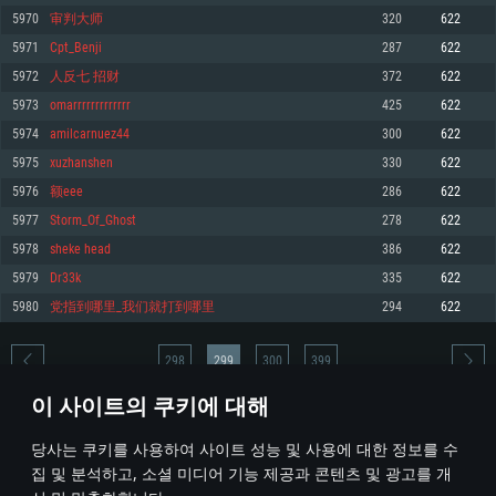
5970
审判大师
320
622
메모리: 4GB
메모리: 6 GB
메모리: 4 GB
5971
Cpt_Benji
287
622
그래픽 카드: DirectX 11 이상을 지원하는 AMD Radeon 77XX / NVIDIA
그래픽 카드: Metal 을 지원하는 Intel Iris Pro 5200 (Mac), 혹은 이와 비슷한 성
그래픽 카드: Vulkan 을 지원하고, 최신 그래픽 드라이버를 지원하는 NVIDIA
GeForce GT 660. 최소 사양 해상도: 720p
능을 가지는 Mac 버전의 AMD/Nvidia. 최소 해상도: 720p
660 (6개월 미만) 혹은 그와 동급의 성능을 가지며 최신 그래픽 드라이버를 지
5972
人反七 招财
372
622
원하는 AMD (6개월 미만; 최소사양 지원 해상도 720p)
네트워크: 브로드밴드 인터넷
네트워크: 브로드밴드 인터넷
5973
omarrrrrrrrrrrrr
425
622
네트워크: 브로드밴드 인터넷
여유 저장 공간: 22.1 GB (최소 클라이언트)
여유 저장 공간: 22.1 GB (최소 클라이언트)
5974
amilcarnuez44
300
622
여유 저장 공간: 22.1 GB (최소 클라이언트)
5975
xuzhanshen
330
622
권장 사양
권장 사양
권장 사양
5976
额eee
286
622
운영체제: Windows 10/11 (64 bit)
운영체제: Mac OS Big Sur 11.0
운영체제: Ubuntu 20.04 64bit
5977
Storm_Of_Ghost
278
622
프로세서: Intel Core i5 또는 Ryzen 5 3600 이상
프로세서: Core i7 (Intel Xeon 은 지원하지 않습니다)
5978
sheke head
386
622
프로세서: Intel Core i7
메모리: 16 GB 이상
메모리: 8 GB
5979
Dr33k
335
622
메모리: 16 GB
그래픽 카드: DirectX 11 이상을 지원하는 Nvidia GeForce 1060, 또는 AMD RX
그래픽 카드: Metal을 지원하는 Radeon Vega II 이상
5980
党指到哪里_我们就打到哪里
294
622
570 혹은 그 이상
그래픽 카드: Vulkan 을 지원하고, 최신 그래픽 드라이버를 지원하는 NVIDIA
네트워크: 브로드밴드 인터넷
1060 (6개월 미만) 혹은 그와 동급의 성능을 가지며 최신 그래픽 드라이버를
네트워크: 브로드밴드 인터넷
지원하는 AMD RX 570 (6개월 미만; 최소사양 지원 해상도 720p) 이상
여유 저장 공간: 62.2 GB (전체 클라이언트)
298
299
300
399
여유 저장 공간: 62.2 GB (전체 클라이언트)
네트워크: 브로드밴드 인터넷
이 사이트의 쿠키에 대해
여유 저장 공간: 62.2 GB (전체 클라이언트)
* 순위표는 매일 1회 갱신됩니다
당사는 쿠키를 사용하여 사이트 성능 및 사용에 대한 정보를 수
집 및 분석하고, 소셜 미디어 기능 제공과 콘텐츠 및 광고를 개