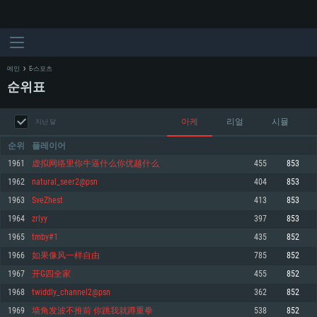
메인
E-스포츠
순위표
아케
리얼
시뮬
지난 달
순위
플레이어
1961
虚拟网络里你牛逼什么你优越什么
455
853
1962
natural_seer2@psn
404
853
시스템 요구사항
1963
SveZhest
413
853
1964
zrlyy
397
853
PC
MAC
1965
tmby#1
435
852
Linux
1966
如果像风一样自由
785
852
최소사양
최소사양
최소사양
1967
开G四全家
455
852
운영체제: Windows 10 (64 bit)
운영체제: Mac OS Big Sur 11.0
운영체제: 64bit Linux 중 최신 버전
1968
twiddly_channel2@psn
362
852
1969
墙角发波不推前 你跳我就蹲重拳
538
852
프로세서: 2.2 GHz 듀얼코어 이상
프로세서: 최소 2.2 GHz의 Core i5 (Intel Xeon 은 지원하지 않습니다)
프로세서: 2.4 GHz 듀얼코어