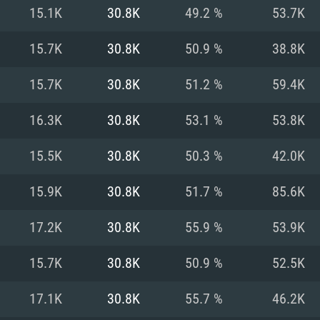
MAC
15.1K
30.8K
49.2 %
53.7K
15.7K
30.8K
50.9 %
38.8K
권장 사양
권장 사양
권장 사양
15.7K
30.8K
51.2 %
59.4K
버전
운영체제: Windows 1
운영체제: Mac OS B
운영체제: Ubuntu 20
16.3K
30.8K
53.1 %
53.8K
상
(Intel Xeon 은 지
프로세서: Intel Co
프로세서: Core i7
프로세서: Intel Cor
15.5K
30.8K
50.3 %
42.0K
다)
메모리: 16 GB 이
메모리: 16 GB
15.9K
30.8K
51.7 %
85.6K
메모리: 8 GB
 지원하는 AMD
고, 최신 그래픽 드라
그래픽 카드: Direc
그래픽 카드: Vul
17.2K
30.8K
55.9 %
53.9K
e GT 660. 최소 사양
 Iris Pro 5200
6개월 미만) 혹은 그
GeForce 1060,
그래픽 카드: Metal
이버를 지원하는 NVI
15.7K
30.8K
50.9 %
52.5K
 가지는 Mac 버전
그래픽 드라이버를
상
와 동급의 성능을
네트워크: 브로드
0p
소사양 지원 해상도
지원하는 AMD RX
17.1K
30.8K
55.7 %
46.2K
네트워크: 브로드
해상도 720p) 이상