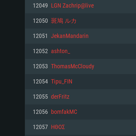
PC
12049
LGN Zachrip@live
12050
斑鳩 ルカ
최소사양
최소사양
최소사양
12051
JekanMandarin
운영체제: Windows 10 (64 bit)
운영체제: Mac OS Big Sur 11.0
운영체제: 64bit Linux 중 최신 
12052
ashton_
프로세서: 2.2 GHz 듀얼코어 이
프로세서: 최소 2.2 GHz의 Core i5 
프로세서: 2.4 GHz 듀얼코어
12053
ThomasMcCloudy
원하지 않습니다)
메모리: 4GB
메모리: 4 GB
12054
Tipu_FIN
메모리: 6 GB
그래픽 카드: DirectX 11 이상을
그래픽 카드: Vulkan 을 지원하
12055
derFritz
Radeon 77XX / NVIDIA GeForc
그래픽 카드: Metal 을 지원하는 Intel
이버를 지원하는 NVIDIA 660 (
12056
bomfakMC
해상도: 720p
(Mac), 혹은 이와 비슷한 성능을
와 동급의 성능을 가지며 최신 
의 AMD/Nvidia. 최소 해상도: 72
지원하는 AMD (6개월 미만; 최
12057
ΗΘΟΣ
네트워크: 브로드밴드 인터넷
720p)