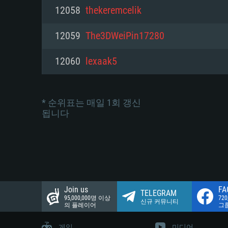
네트워크: 브로드밴드 인터넷
12058
thekeremcelik
여유 저장 공간: 22.1 GB (최소
네트워크: 브로드밴드 인터넷
여유 저장 공간: 22.1 GB (최소
12059
The3DWeiPin17280
여유 저장 공간: 22.1 GB (최소
12060
lexaak5
* 순위표는 매일 1회 갱신
됩니다
Join us
FA
TELEGRAM
95,000,000명 이상
72
신규 커뮤니티
의 플레이어
그
게임
미디어