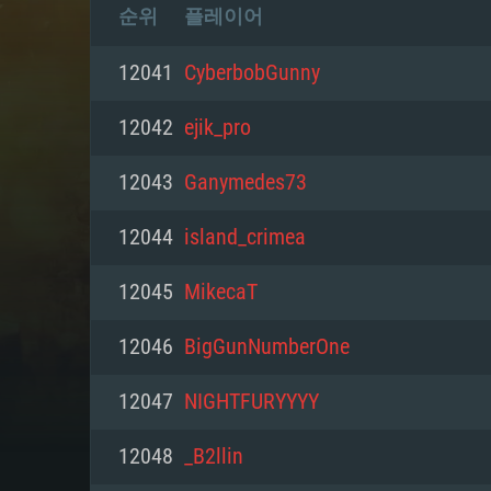
순위
플레이어
12041
CyberbobGunny
12042
ejik_pro
12043
Ganymedes73
12044
island_crimea
12045
MikecaT
12046
BigGunNumberOne
12047
NIGHTFURYYYY
12048
_B2llin