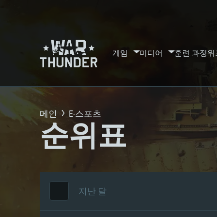
게임
미디어
훈련 과정
워
메인
E-스포츠
순위표
지난 달