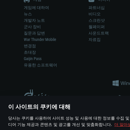
게임에 대하여
파트너십
뉴스
비디오
개발자 노트
스크린샷
군사 장비
월페이퍼
질문과 답변
사운드트랙
War Thunder Mobile
자료집
변경점
초대장
Gaijin Pass
유용한 소프트웨어
이 사이트의 쿠키에 대해
게임 에서 어떠한 현실의 무기나 차량을 묘사하는 것은 무기 
당사는 쿠키를 사용하여 사이트 성능 및 사용에 대한 정보를 수집 및
© 2011—2026 Gaijin Games Kft. All trademarks, logos and brand na
디어 기능 제공과 콘텐츠 및 광고를 개선 및 맞춤화합니다.
더 알아
이용 약관
이용 약관