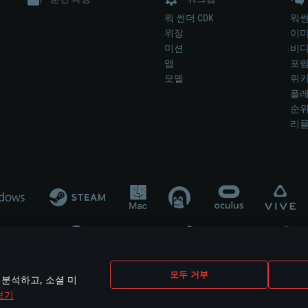
워 썬더 CDK
워썬
위장
이
미션
비
맵
포
모델
위
플레
순
리
개발 업체나 장비 제조 업체가 게임 개발 후원 또는 홍보에 참여하지 않습니
모두 거부
 분석하고, 소셜 미
mes are the property of their respective owners.
보기
개인정보 정책