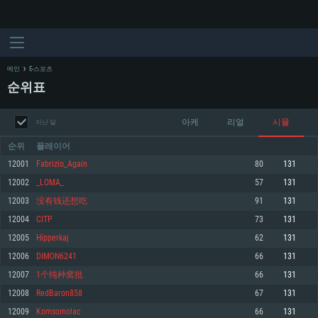
메인
E-스포츠
순위표
아케
리얼
시뮬
지난 달
순위
플레이어
12001
Fabrizio_Again
80
131
12002
_LOMA_
57
131
시스템 요구사항
12003
没有钱还想吃
91
131
12004
CITP
73
131
PC
MAC
12005
Hipperkaj
62
131
Linux
12006
DIMON6241
66
131
최소사양
최소사양
최소사양
12007
1个纯种窝批
66
131
운영체제: Windows 10 (64 bit)
운영체제: Mac OS Big Sur 11.0
운영체제: 64bit Linux 중 최신 버전
12008
RedBaron858
67
131
12009
Komsomolac
66
131
프로세서: 2.2 GHz 듀얼코어 이상
프로세서: 최소 2.2 GHz의 Core i5 (Intel Xeon 은 지원하지 않습니다)
프로세서: 2.4 GHz 듀얼코어