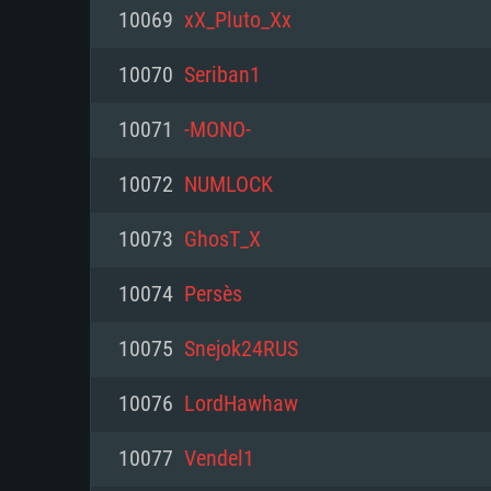
PC
10069
xX_Pluto_Xx
10070
Seriban1
최소사양
최소사양
최소사양
10071
-MONO-
운영체제: Windows 10 (64 bit)
운영체제: Mac OS Big Sur 11.0
운영체제: 64bit Linux 중 최신 
10072
NUMLOCK
프로세서: 2.2 GHz 듀얼코어 이
프로세서: 최소 2.2 GHz의 Core i5 
프로세서: 2.4 GHz 듀얼코어
10073
GhosT_X
원하지 않습니다)
메모리: 4GB
메모리: 4 GB
10074
Persès
메모리: 6 GB
그래픽 카드: DirectX 11 이상을
그래픽 카드: Vulkan 을 지원하
10075
Snejok24RUS
Radeon 77XX / NVIDIA GeForc
그래픽 카드: Metal 을 지원하는 Intel
이버를 지원하는 NVIDIA 660 (
10076
LordHawhaw
해상도: 720p
(Mac), 혹은 이와 비슷한 성능을
와 동급의 성능을 가지며 최신 
의 AMD/Nvidia. 최소 해상도: 72
지원하는 AMD (6개월 미만; 최
10077
Vendel1
네트워크: 브로드밴드 인터넷
720p)