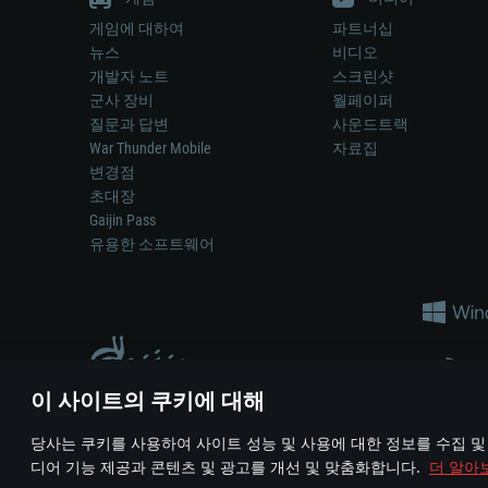
게임에 대하여
파트너십
뉴스
비디오
개발자 노트
스크린샷
군사 장비
월페이퍼
질문과 답변
사운드트랙
War Thunder Mobile
자료집
변경점
초대장
Gaijin Pass
유용한 소프트웨어
이 사이트의 쿠키에 대해
게임 에서 어떠한 현실의 무기나 차량을 묘사하는 것은 무기 
당사는 쿠키를 사용하여 사이트 성능 및 사용에 대한 정보를 수집 및
© 2011—2026 Gaijin Games Kft. All trademarks, logos and brand na
디어 기능 제공과 콘텐츠 및 광고를 개선 및 맞춤화합니다.
더 알아
이용 약관
이용 약관