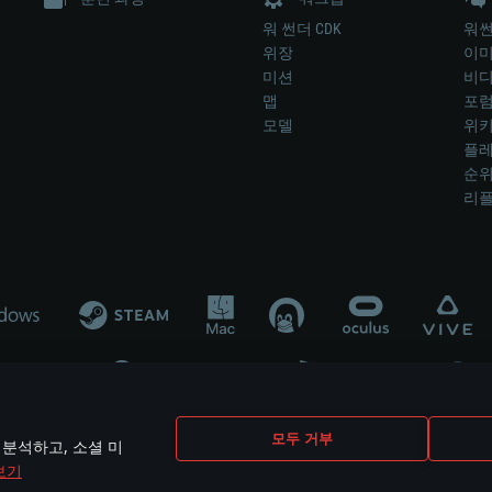
워 썬더 CDK
워썬
위장
이
미션
비
맵
포
모델
위
플레
순
리
개발 업체나 장비 제조 업체가 게임 개발 후원 또는 홍보에 참여하지 않습니
모두 거부
 분석하고, 소셜 미
mes are the property of their respective owners.
보기
개인정보 정책