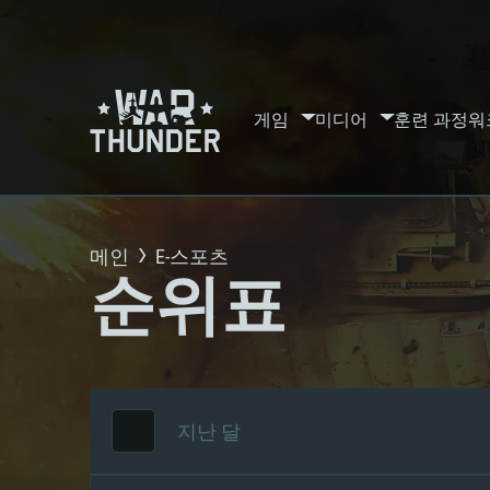
게임
미디어
훈련 과정
워
메인
E-스포츠
순위표
지난 달