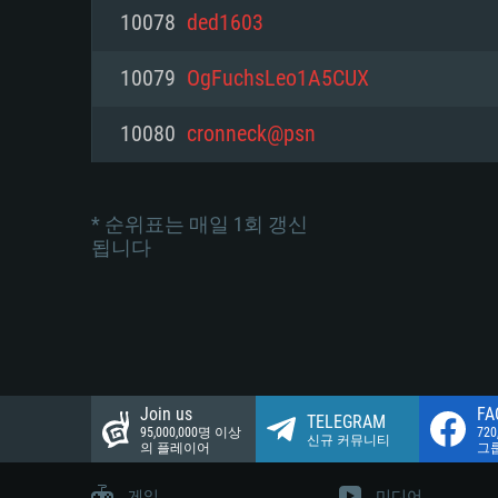
네트워크: 브로드밴드 인터넷
10078
ded1603
여유 저장 공간: 22.1 GB (최소
네트워크: 브로드밴드 인터넷
여유 저장 공간: 22.1 GB (최소
10079
OgFuchsLeo1A5CUX
여유 저장 공간: 22.1 GB (최소
10080
cronneck@psn
* 순위표는 매일 1회 갱신
됩니다
Join us
FA
TELEGRAM
95,000,000명 이상
72
신규 커뮤니티
의 플레이어
그
게임
미디어