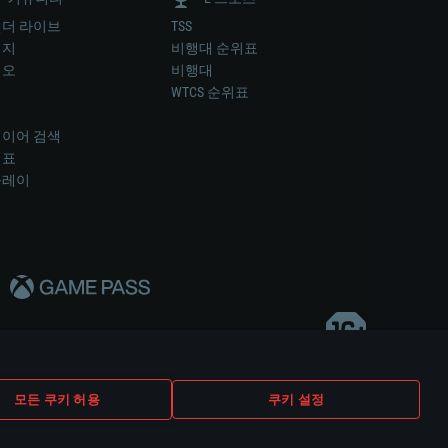
더 라이브
TSS
미지
비행대 순위표
디오
비행대
럼
WTCS 순위표
키
이어 검색
위표
플레이
다..
모든 쿠키 허용
쿠키 설정
쿠키 설정
고객 지원