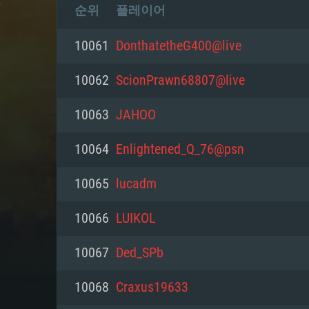
순위
플레이어
10061
DonthatetheG400@live
10062
ScionPrawn68807@live
10063
JAHOO
10064
Enlightened_Q_76@psn
10065
lucadm
10066
LUIKOL
10067
Ded_SPb
10068
Craxus19633