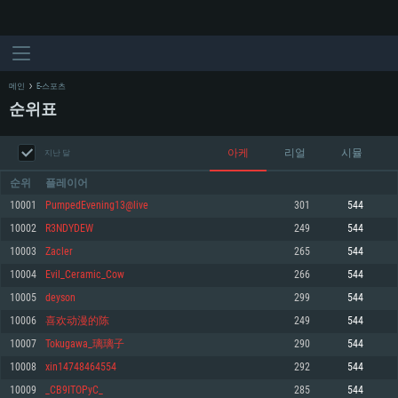
메인
E-스포츠
순위표
아케
리얼
시뮬
지난 달
순위
플레이어
10001
PumpedEvening13@live
301
544
10002
R3NDYDEW
249
544
시스템 요구사항
10003
Zacler
265
544
10004
Evil_Ceramic_Cow
266
544
PC
MAC
10005
deyson
299
544
Linux
10006
喜欢动漫的陈
249
544
최소사양
최소사양
최소사양
10007
Tokugawa_璃璃子
290
544
운영체제: Windows 10 (64 bit)
운영체제: Mac OS Big Sur 11.0
운영체제: 64bit Linux 중 최신 버전
10008
xin14748464554
292
544
10009
_CB9ITOPyC_
285
544
프로세서: 2.2 GHz 듀얼코어 이상
프로세서: 최소 2.2 GHz의 Core i5 (Intel Xeon 은 지원하지 않습니다)
프로세서: 2.4 GHz 듀얼코어