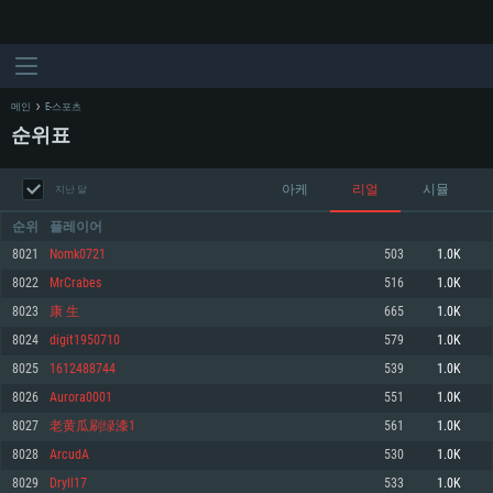
메인
E-스포츠
순위표
아케
리얼
시뮬
지난 달
순위
플레이어
8021
Nomk0721
503
1.0K
8022
MrCrabes
516
1.0K
시스템 요구사항
8023
康 生
665
1.0K
8024
digit1950710
579
1.0K
PC
MAC
8025
1612488744
539
1.0K
Linux
8026
Aurora0001
551
1.0K
최소사양
최소사양
최소사양
8027
老黄瓜刷绿漆1
561
1.0K
운영체제: Windows 10 (64 bit)
운영체제: Mac OS Big Sur 11.0
운영체제: 64bit Linux 중 최신 버전
8028
ArcudA
530
1.0K
8029
Dryll17
533
1.0K
프로세서: 2.2 GHz 듀얼코어 이상
프로세서: 최소 2.2 GHz의 Core i5 (Intel Xeon 은 지원하지 않습니다)
프로세서: 2.4 GHz 듀얼코어