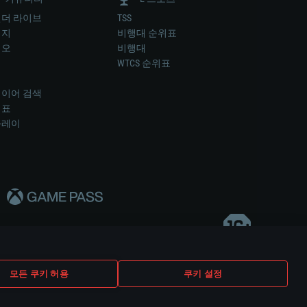
더 라이브
TSS
미지
비행대 순위표
디오
비행대
럼
WTCS 순위표
키
이어 검색
위표
플레이
다..
모든 쿠키 허용
쿠키 설정
쿠키 설정
고객 지원