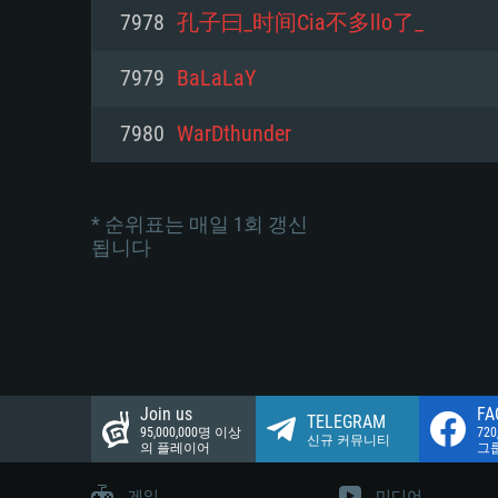
네트워크: 브로드밴드 인터넷
7978
孔子曰_时间Cia不多llo了_
여유 저장 공간: 22.1 GB (최소
네트워크: 브로드밴드 인터넷
여유 저장 공간: 22.1 GB (최소
7979
BaLaLaY
여유 저장 공간: 22.1 GB (최소
7980
WarDthunder
* 순위표는 매일 1회 갱신
됩니다
Join us
FA
TELEGRAM
95,000,000명 이상
72
신규 커뮤니티
의 플레이어
그
게임
미디어