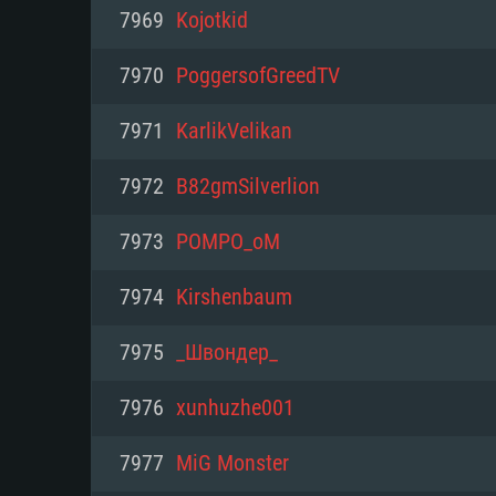
PC
7969
Kojotkid
7970
PoggersofGreedTV
최소사양
최소사양
최소사양
7971
KarlikVelikan
운영체제: Windows 10 (64 bit)
운영체제: Mac OS Big Sur 11.0
운영체제: 64bit Linux 중 최신 
7972
B82gmSilverlion
프로세서: 2.2 GHz 듀얼코어 이
프로세서: 최소 2.2 GHz의 Core i5 
프로세서: 2.4 GHz 듀얼코어
7973
POMPO_oM
원하지 않습니다)
메모리: 4GB
메모리: 4 GB
7974
Kirshenbaum
메모리: 6 GB
그래픽 카드: DirectX 11 이상을
그래픽 카드: Vulkan 을 지원하
7975
_Швондер_
Radeon 77XX / NVIDIA GeForc
그래픽 카드: Metal 을 지원하는 Intel
이버를 지원하는 NVIDIA 660 (
7976
xunhuzhe001
해상도: 720p
(Mac), 혹은 이와 비슷한 성능을
와 동급의 성능을 가지며 최신 
의 AMD/Nvidia. 최소 해상도: 72
지원하는 AMD (6개월 미만; 최
7977
MiG Monster
네트워크: 브로드밴드 인터넷
720p)