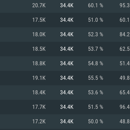
MAC
20.7K
34.4K
60.1 %
95.
17.5K
34.4K
51.0 %
60.
권장 사양
권장 사양
권장 사양
18.0K
34.4K
52.3 %
84.
버전
운영체제: Windows 1
운영체제: Mac OS B
운영체제: Ubuntu 20
18.5K
34.4K
53.7 %
62.
상
(Intel Xeon 은 지
프로세서: Intel Co
프로세서: Core i7
프로세서: Intel Cor
18.8K
34.4K
54.8 %
51.
다)
메모리: 16 GB 이
메모리: 16 GB
19.1K
34.4K
55.5 %
49.
메모리: 8 GB
 지원하는 AMD
고, 최신 그래픽 드라
그래픽 카드: Direc
그래픽 카드: Vul
18.4K
34.4K
53.6 %
65.
e GT 660. 최소 사양
 Iris Pro 5200
6개월 미만) 혹은 그
GeForce 1060,
그래픽 카드: Metal
이버를 지원하는 NVI
17.7K
34.4K
51.5 %
96.
 가지는 Mac 버전
그래픽 드라이버를
상
와 동급의 성능을
네트워크: 브로드
0p
소사양 지원 해상도
지원하는 AMD RX
17.2K
34.4K
50.0 %
48.
네트워크: 브로드
해상도 720p) 이상