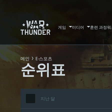
게임
미디어
훈련 과정
워
메인
E-스포츠
순위표
지난 달