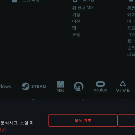
워 썬더 CDK
워썬
위장
이
미션
비
맵
포
모델
위
플레
순
리
개발 업체나 장비 제조 업체가 게임 개발 후원 또는 홍보에 참여하지 않습니
모두 거부
 분석하고, 소셜 미
mes are the property of their respective owners.
보기
개인정보 정책