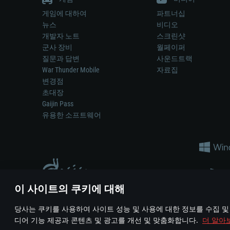
게임에 대하여
파트너십
뉴스
비디오
개발자 노트
스크린샷
군사 장비
월페이퍼
질문과 답변
사운드트랙
War Thunder Mobile
자료집
변경점
초대장
Gaijin Pass
유용한 소프트웨어
이 사이트의 쿠키에 대해
게임 에서 어떠한 현실의 무기나 차량을 묘사하는 것은 무기 
당사는 쿠키를 사용하여 사이트 성능 및 사용에 대한 정보를 수집 및
© 2011—2026 Gaijin Games Kft. All trademarks, logos and brand na
디어 기능 제공과 콘텐츠 및 광고를 개선 및 맞춤화합니다.
더 알아
이용 약관
이용 약관