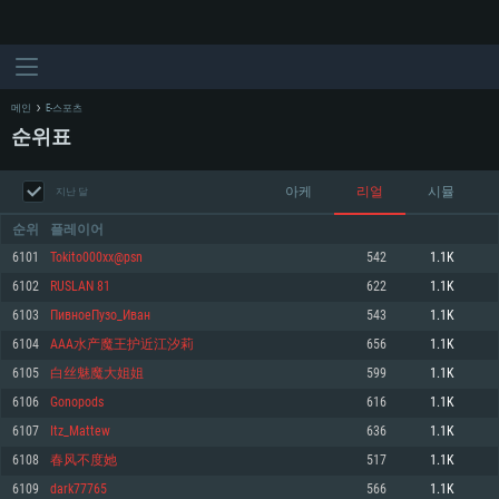
메인
E-스포츠
순위표
아케
리얼
시뮬
지난 달
순위
플레이어
6101
Tokito000xx@psn
542
1.1K
6102
RUSLAN 81
622
1.1K
시스템 요구사항
6103
ПивноеПузо_Иван
543
1.1K
6104
AAA水产魔王护近江汐莉
656
1.1K
PC
MAC
6105
白丝魅魔大姐姐
599
1.1K
Linux
6106
Gonopods
616
1.1K
최소사양
최소사양
최소사양
6107
Itz_Mattew
636
1.1K
운영체제: Windows 10 (64 bit)
운영체제: Mac OS Big Sur 11.0
운영체제: 64bit Linux 중 최신 버전
6108
春风不度她
517
1.1K
6109
dark77765
566
1.1K
프로세서: 2.2 GHz 듀얼코어 이상
프로세서: 최소 2.2 GHz의 Core i5 (Intel Xeon 은 지원하지 않습니다)
프로세서: 2.4 GHz 듀얼코어