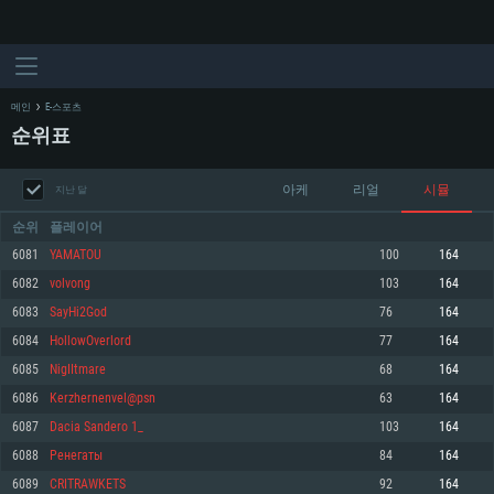
메인
E-스포츠
순위표
아케
리얼
시뮬
지난 달
순위
플레이어
6081
YAMATOU
100
164
6082
volvong
103
164
시스템 요구사항
6083
SayHi2God
76
164
6084
HollowOverlord
77
164
PC
MAC
6085
NigIItmare
68
164
Linux
6086
Kerzhernenvel@psn
63
164
최소사양
최소사양
최소사양
6087
Dacia Sandero 1_
103
164
운영체제: Windows 10 (64 bit)
운영체제: Mac OS Big Sur 11.0
운영체제: 64bit Linux 중 최신 버전
6088
Ренегаты
84
164
6089
CRITRAWKETS
92
164
프로세서: 2.2 GHz 듀얼코어 이상
프로세서: 최소 2.2 GHz의 Core i5 (Intel Xeon 은 지원하지 않습니다)
프로세서: 2.4 GHz 듀얼코어