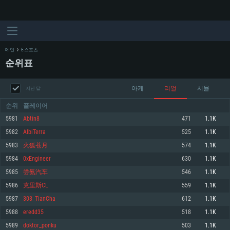
메인
E-스포츠
순위표
아케
리얼
시뮬
지난 달
순위
플레이어
5981
Abtin8
471
1.1K
5982
AlbiTerra
525
1.1K
시스템 요구사항
5983
火狐苍月
574
1.1K
5984
0xEngineer
630
1.1K
PC
MAC
5985
尝氨汽车
546
1.1K
Linux
5986
克里斯CL
559
1.1K
최소사양
최소사양
최소사양
5987
303_TianCha
612
1.1K
운영체제: Windows 10 (64 bit)
운영체제: Mac OS Big Sur 11.0
운영체제: 64bit Linux 중 최신 버전
5988
eredd35
518
1.1K
5989
doktor_ponku
503
1.1K
프로세서: 2.2 GHz 듀얼코어 이상
프로세서: 최소 2.2 GHz의 Core i5 (Intel Xeon 은 지원하지 않습니다)
프로세서: 2.4 GHz 듀얼코어