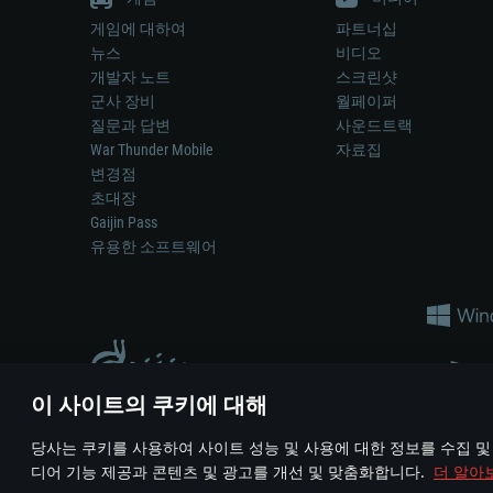
게임에 대하여
파트너십
뉴스
비디오
개발자 노트
스크린샷
군사 장비
월페이퍼
질문과 답변
사운드트랙
War Thunder Mobile
자료집
변경점
초대장
Gaijin Pass
유용한 소프트웨어
이 사이트의 쿠키에 대해
게임 에서 어떠한 현실의 무기나 차량을 묘사하는 것은 무기 
당사는 쿠키를 사용하여 사이트 성능 및 사용에 대한 정보를 수집 및
© 2011—2026 Gaijin Games Kft. All trademarks, logos and brand na
디어 기능 제공과 콘텐츠 및 광고를 개선 및 맞춤화합니다.
더 알아
이용 약관
이용 약관