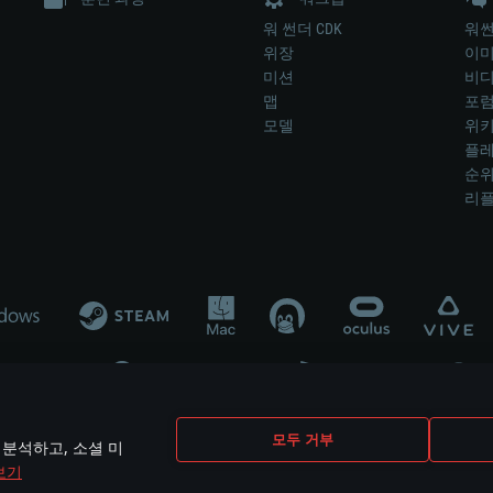
워 썬더 CDK
워썬
위장
이
미션
비
맵
포
모델
위
플레
순
리
개발 업체나 장비 제조 업체가 게임 개발 후원 또는 홍보에 참여하지 않습니
모두 거부
 분석하고, 소셜 미
mes are the property of their respective owners.
보기
개인정보 정책