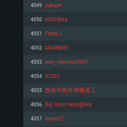
PC
4049
zubaan
4050
e3335kira
최소사양
최소사양
최소사양
4051
From나
운영체제: Windows 10 (64 bit)
운영체제: Mac OS Big Sur 11.0
운영체제: 64bit Linux 중 최신 
4052
MARINEE1
프로세서: 2.2 GHz 듀얼코어 이
프로세서: 최소 2.2 GHz의 Core i5 
프로세서: 2.4 GHz 듀얼코어
4053
tony_montana0001
원하지 않습니다)
메모리: 4GB
메모리: 4 GB
4054
V2357
메모리: 6 GB
그래픽 카드: DirectX 11 이상을
그래픽 카드: Vulkan 을 지원하
4055
西奈半島炸彈搬運工
Radeon 77XX / NVIDIA GeForc
그래픽 카드: Metal 을 지원하는 Intel
이버를 지원하는 NVIDIA 660 (
4056
Big Giant Head@live
해상도: 720p
(Mac), 혹은 이와 비슷한 성능을
와 동급의 성능을 가지며 최신 
의 AMD/Nvidia. 최소 해상도: 72
지원하는 AMD (6개월 미만; 최
4057
tominCZ
네트워크: 브로드밴드 인터넷
720p)