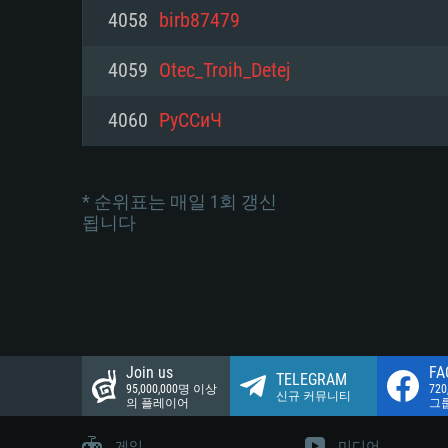
네트워크: 브로드밴드 인터넷
4058
birb87479
여유 저장 공간: 22.1 GB (최소
네트워크: 브로드밴드 인터넷
여유 저장 공간: 22.1 GB (최소
4059
Otec_Troih_Detej
여유 저장 공간: 22.1 GB (최소
4060
РуССиЧ
* 순위표는 매일 1회 갱신
됩니다
Join us
FA
TELEGRAM
95,000,000명 이상
72
신규 커뮤니티
의 플레이어
그
게임
미디어