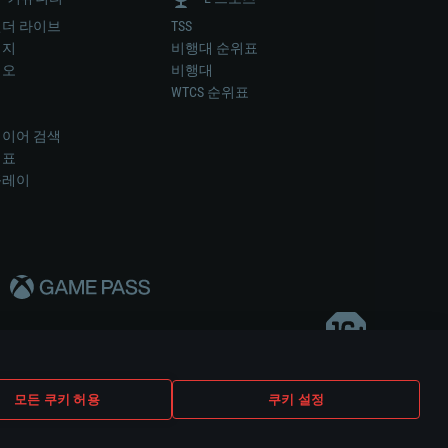
더 라이브
TSS
미지
비행대 순위표
디오
비행대
럼
WTCS 순위표
키
이어 검색
위표
플레이
다..
모든 쿠키 허용
쿠키 설정
쿠키 설정
고객 지원