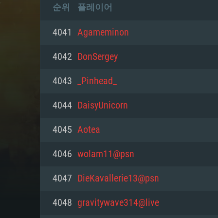
순위
플레이어
4041
Agameminon
4042
DonSergey
4043
_Pinhead_
4044
DaisyUnicorn
4045
Aotea
4046
wolam11@psn
4047
DieKavallerie13@psn
4048
gravitywave314@live