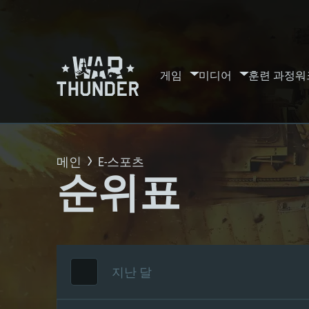
게임
미디어
훈련 과정
워
메인
E-스포츠
순위표
지난 달